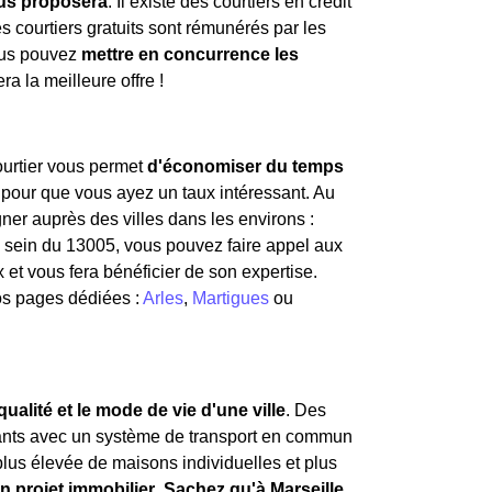
vous proposera
. Il existe des courtiers en crédit
es courtiers gratuits sont rémunérés par les
vous pouvez
mettre en concurrence les
ra la meilleure offre !
courtier vous permet
d'économiser du temps
 pour que vous ayez un taux intéressant. Au
er auprès des villes dans les environs :
au sein du 13005, vous pouvez faire appel aux
et vous fera bénéficier de son expertise.
os pages dédiées :
Arles
,
Martigues
ou
qualité et le mode de vie d'une ville
. Des
tants avec un système de transport en commun
plus élevée de maisons individuelles et plus
un projet immobilier
.
Sachez qu'à Marseille