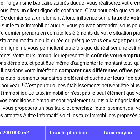
rer l'organisme bancaire auprès duquel vous réaliserez votre
em
ous êtes un client digne de confiance. C'est pour cela que vous
 Ce dernier sera un élément à forte influence sur le
taux de votr
 sur le taux immobilier auquel vous pouvez prétendre, vous pou
Ce dernier prendra en compte les éléments de votre situation pro
e situation maritale ou la durée du prêt que vous envisagez pour 
ts en ligne, ne vous permettent toutefois que de réaliser une es
érents. Votre taux immobilier représente le
coût de votre empru
sidérables, et peut être même d'augmenter le montant total que
 il est dans votre intérêt de
comparer ces différentes offres
pro
ains établissements bancaires préfèrent chouchouter leurs fidèles
de nouveau ! C'est pourquoi ces établissements peuvent être plu
êt immobilier. Le taux immobilier n'est pas le seul élément que 
vos conditions d'emprunt sont également sujets à la négociation
 vous proposera un bas taux, et cherchez l'établissement qui vo
os attentes.À titre informatif, voici les taux immobiliers proposés 
 200 000 m2
Taux le plus bas
Taux moyen