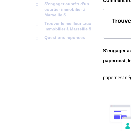
Comment trou
S'engager auprès d'un
courtier immobilier à
Marseille 5
Trouve
Trouver le meilleur taux
immobilier à Marseille 5
Questions réponses
S'engager au
papernest, l
papernest nég