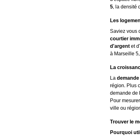
5
, la densité
Les logement
Saviez vous 
courtier imm
d'argent
et d
à Marseille 5,
La croissan
La
demande 
région. Plus c
demande de lo
Pour mesurer 
ville ou régi
Trouver le me
Pourquoi uti