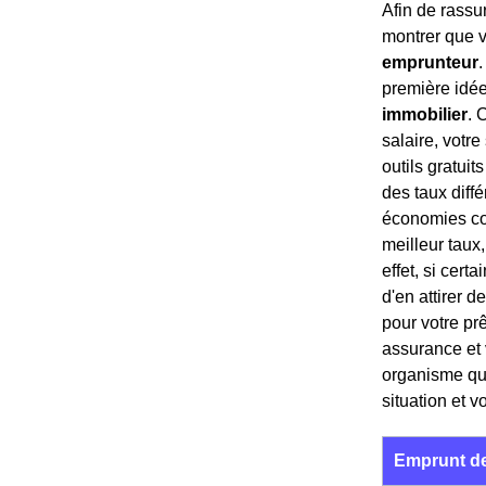
Afin de rassu
montrer que v
emprunteur
.
première idée
immobilier
. 
salaire, votr
outils gratui
des taux diff
économies con
meilleur taux,
effet, si cert
d'en attirer 
pour votre pr
assurance et 
organisme qui
situation et v
Emprunt de