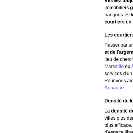
Vérifiez touj
immobiliers
g
banques. Si l
courtiers en
Les courtier
Passer par un
et de l'argen
lieu de cherc
Marseille
ou
services d'un
Pour vous aid
Aubagne
.
Densité de l
La
densité d
villes plus d
plus efficace
d'espace libr