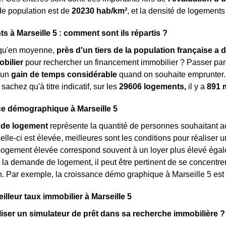
 de population est de
20230 hab/km²
, et la densité de logements
s à Marseille 5 : comment sont ils répartis ?
qu'en moyenne,
près d'un tiers de la population française a d
obilier
pour rechercher un financement immobilier ? Passer par 
'un
gain de temps considérable
quand on souhaite emprunter.
 sachez qu'à titre indicatif, sur les
29606 logements,
il y a
891 
ce démographique à Marseille 5
de logement
représente la quantité de personnes souhaitant a
elle-ci est élevée, meilleures sont les conditions pour réaliser 
gement élevée correspond souvent à un loyer plus élevé égalemen
la demande de logement, il peut être pertinent de se concentre
on. Par exemple, la croissance démo graphique à Marseille 5 es
illeur taux immobilier à Marseille 5
liser un simulateur de prêt dans sa recherche immobilière ?