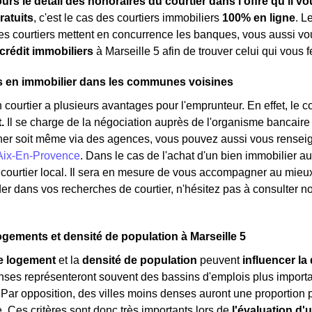
ours le détail des honoraires du courtier dans l'offre qu'il 
ratuits
, c'est le cas des courtiers immobiliers
100% en ligne
. L
es courtiers mettent en concurrence les banques, vous aussi 
 crédit immobiliers
à Marseille 5 afin de trouver celui qui vous fe
s en immobilier dans les communes voisines
 courtier a plusieurs avantages pour l'emprunteur. En effet, le 
t.
Il se charge de la négociation auprès de l'organisme bancaire
her soit même via des agences, vous pouvez aussi vous renseign
Aix-En-Provence
. Dans le cas de l'achat d'un bien immobilier 
 courtier local. Il sera en mesure de vous accompagner au mieux 
er dans vos recherches de courtier, n'hésitez pas à consulter n
ogements et densité de population à Marseille 5
e logement
et la
densité de population
peuvent
influencer la 
enses représenteront souvent des bassins d'emplois plus impor
. Par opposition, des villes moins denses auront une proportion 
e. Ces critères sont donc très importants lors de
l'évaluation d'