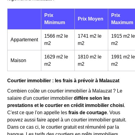
Prix
Prix
Prix Moyen
Minimum
Maximum
1566 m2 le
1741 m2 le
1915 m2 le
Appartement
m
2
m
2
m
2
1629 m2 le
1810 m2 le
1991 m2 le
Maison
m
2
m
2
m
2
Courtier immobilier : les frais à prévoir à Malauzat
Combien coûte un courtier immobilier à Malauzat ? Le
salaire d'un courtier immobilier
diffère selon les
prestations et le courtier en crédit immobilier choisi
.
C'est ce que l'on appelle les
frais de courtage
. Vous
pouvez aussi faire appel à un courtier immobilier gratuit.
Dans ce cas ci, le courtier gratuit est rémunéré par la
banque. Les tarifs des courtiers en prêts immobiliers