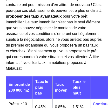
contraire ont pour mission d'en attirer de nouveau ! C'est
pourquoi ces établissements peuvent être plus enclins à
proposer des taux avantageux
pour votre prêt
immobilier. Le taux immobilier n'est pas le seul élément
que vous pouvez négocier : le montant de votre
assurance et vos conditions d'emprunt sont également
sujets à la négociation, alors ne vous arrêtez pas auprès
du premier organisme qui vous proposera un bas taux,
et cherchez l'établissement qui vous proposera le prêt
qui correspondra à votre situation et vos attentes.À titre
informatif, voici les taux immobiliers proposés à
Malauzat :
Taux le
Taux le
Emprunt de
Taux
plus
plus
200 000 m2
moyen
bas
haut
Prêt sur 10
Continu
0,45%
0,85%
1,51%