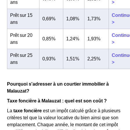
ans
>
Prêt sur 15
Continu
0,69%
1,08%
1,73%
ans
>
Prêt sur 20
Continu
0,85%
1,24%
1,93%
ans
>
Prêt sur 25
Continu
0,93%
1,51%
2,25%
ans
>
Pourquoi s'adresser à un courtier immobilier à
Malauzat?
Taxe foncière à Malauzat : quel est son coût ?
La
taxe foncière
est un impôt calculé grâce à plusieurs
critères tel que la valeur locative du bien ainsi que son
emplacement. Chaque année, le montant de cet impôt