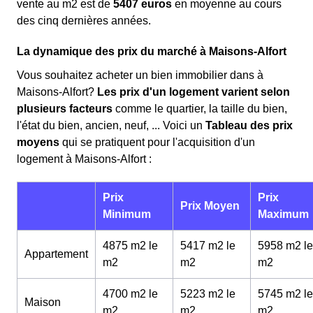
vente au m
2
est de
5407 euros
en moyenne au cours
des cinq dernières années.
La dynamique des prix du marché à Maisons-Alfort
Vous souhaitez acheter un bien immobilier dans à
Maisons-Alfort?
Les prix d'un logement varient selon
plusieurs facteurs
comme le quartier, la taille du bien,
l'état du bien, ancien, neuf, ... Voici un
Tableau des prix
moyens
qui se pratiquent pour l'acquisition d'un
logement à Maisons-Alfort :
Prix
Prix
Prix Moyen
Minimum
Maximum
4875 m2 le
5417 m2 le
5958 m2 le
Appartement
m
2
m
2
m
2
4700 m2 le
5223 m2 le
5745 m2 le
Maison
m
2
m
2
m
2