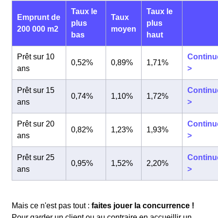
Taux le
Taux le
Emprunt de
Taux
plus
plus
200 000 m2
moyen
bas
haut
Prêt sur 10
Continu
0,52%
0,89%
1,71%
ans
>
Prêt sur 15
Continu
0,74%
1,10%
1,72%
ans
>
Prêt sur 20
Continu
0,82%
1,23%
1,93%
ans
>
Prêt sur 25
Continu
0,95%
1,52%
2,20%
ans
>
Mais ce n'est pas tout :
faites jouer la concurrence !
Pour garder un client ou au contraire en accueillir un