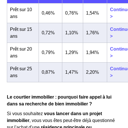
Prêt sur 10
Continu
0,46%
0,76%
1,54%
ans
>
Prêt sur 15
Continu
0,72%
1,10%
1,76%
ans
>
Prêt sur 20
Continu
0,79%
1,29%
1,94%
ans
>
Prêt sur 25
Continu
0,87%
1,47%
2,20%
ans
>
Le courtier immobilier : pourquoi faire appel à lui
dans sa recherche de bien immobilier ?
Si vous souhaitez
vous lancer dans un projet
immobilier
, vous vous êtes peut-être déjà questionné
sur l'achat d'une
résidence principale ou