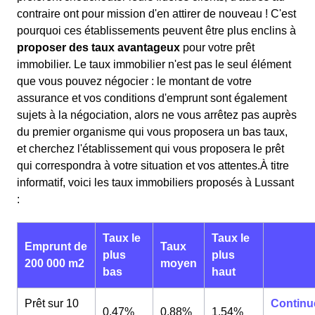
contraire ont pour mission d'en attirer de nouveau ! C'est
pourquoi ces établissements peuvent être plus enclins à
proposer des taux avantageux
pour votre prêt
immobilier. Le taux immobilier n'est pas le seul élément
que vous pouvez négocier : le montant de votre
assurance et vos conditions d'emprunt sont également
sujets à la négociation, alors ne vous arrêtez pas auprès
du premier organisme qui vous proposera un bas taux,
et cherchez l'établissement qui vous proposera le prêt
qui correspondra à votre situation et vos attentes.À titre
informatif, voici les taux immobiliers proposés à Lussant
:
Taux le
Taux le
Emprunt de
Taux
plus
plus
200 000 m2
moyen
bas
haut
Prêt sur 10
Continu
0,47%
0,88%
1,54%