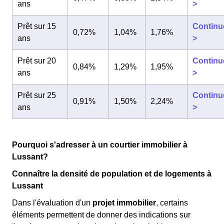
ans
>
Prêt sur 15
Continu
0,72%
1,04%
1,76%
ans
>
Prêt sur 20
Continu
0,84%
1,29%
1,95%
ans
>
Prêt sur 25
Continu
0,91%
1,50%
2,24%
ans
>
Pourquoi s'adresser à un courtier immobilier à
Lussant?
Connaître la densité de population et de logements à
Lussant
Dans l'évaluation d'un
projet immobilier
, certains
éléments permettent de donner des indications sur