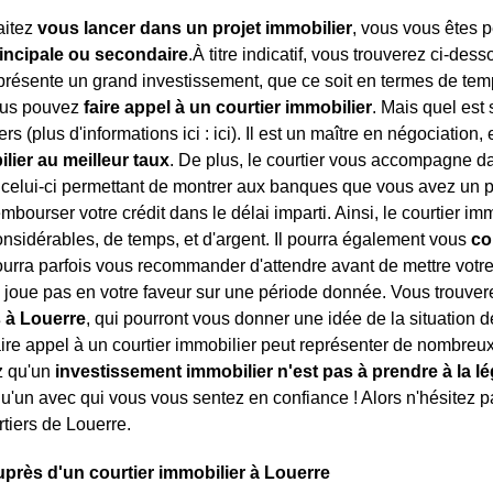
aitez
vous lancer dans un projet immobilier
, vous vous êtes p
incipale ou secondaire
.À titre indicatif, vous trouverez ci-des
présente un grand investissement, que ce soit en termes de temp
ous pouvez
faire appel à un courtier immobilier
. Mais quel est 
rs (plus d'informations ici :
ici). Il est un maître en négociation,
lier au meilleur taux
. De plus, le courtier vous accompagne d
, celui-ci permettant de montrer aux banques que vous avez un p
mbourser votre crédit dans le délai imparti. Ainsi, le courtier i
sidérables, de temps, et d'argent. Il pourra également vous
co
ourra parfois vous recommander d'attendre avant de mettre votre 
 joue pas en votre faveur sur une période donnée. Vous trouvere
s à Louerre
, qui pourront vous donner une idée de la situation d
 faire appel à un courtier immobilier peut représenter de nombre
z qu'un
investissement immobilier n'est pas à prendre à la l
u'un avec qui vous vous sentez en confiance ! Alors n'hésitez p
rtiers de Louerre.
près d'un courtier immobilier à Louerre