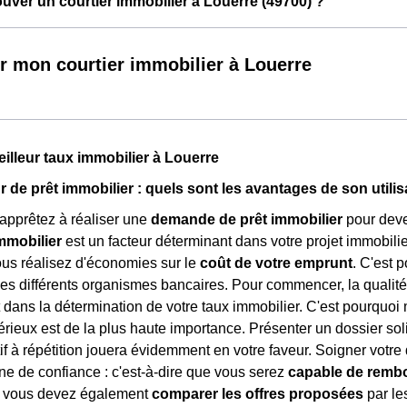
ver un courtier immobilier à Louerre (49700) ?
r mon courtier immobilier à Louerre
eilleur taux immobilier à Louerre
r de prêt immobilier : quels sont les avantages de son utilis
apprêtez à réaliser une
demande de prêt immobilier
pour deven
mmobilier
est un facteur déterminant dans votre projet immobilier
vous réalisez d'économies sur le
coût de votre emprunt
. C'est 
es différents organismes bancaires. Pour commencer, la qualité
t dans la détermination de votre taux immobilier. C'est pourquo
rieux est de la plus haute importance. Présenter un dossier so
if à répétition jouera évidemment en votre faveur. Soigner vot
igne de confiance : c'est-à-dire que vous serez
capable de remb
x, vous devez également
comparer les offres proposées
par le