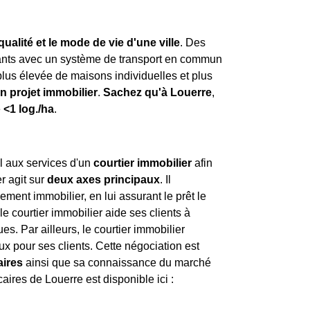
qualité et le mode de vie d'une ville
. Des
tants avec un système de transport en commun
plus élevée de maisons individuelles et plus
un projet immobilier
.
Sachez qu'à Louerre
,
e
<1 log./ha
.
pel aux services d'un
courtier immobilier
afin
r agit sur
deux axes principaux
. Il
ment immobilier, en lui assurant le prêt le
e courtier immobilier aide ses clients à
es. Par ailleurs, le courtier immobilier
aux pour ses clients. Cette négociation est
aires
ainsi que sa connaissance du marché
aires de Louerre est disponible ici :