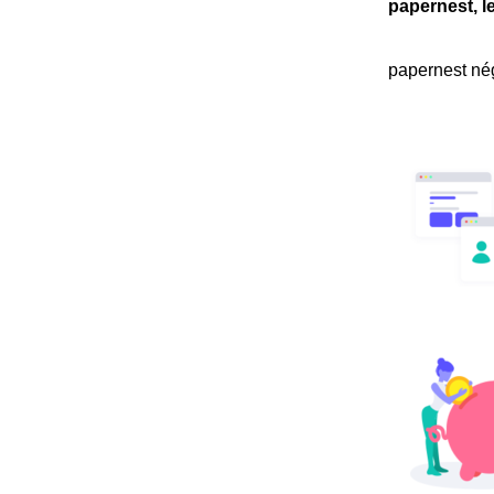
papernest, l
papernest nég