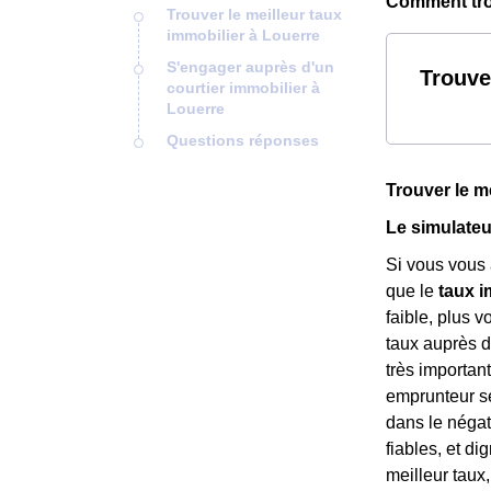
Comment trou
Trouver le meilleur taux
immobilier à Louerre
S'engager auprès d'un
Trouve
courtier immobilier à
Louerre
Questions réponses
Trouver le m
Le simulateu
Si vous vous 
que le
taux i
faible, plus 
taux auprès d
très importan
emprunteur sé
dans le négat
fiables, et d
meilleur tau