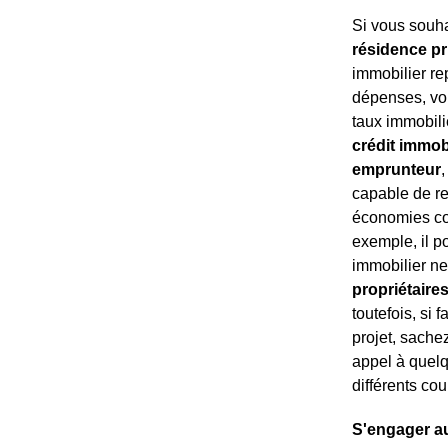
Si vous souh
résidence pr
immobilier re
dépenses, v
taux immobilie
crédit immobi
emprunteur
capable de re
économies con
exemple, il p
immobilier ne
propriétaire
toutefois, si
projet, sache
appel à quelq
différents cou
S'engager au