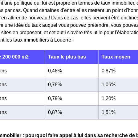
 une politique qui lui est propre en termes de taux immobilier, e
s par cas. Quand certaines d'entre elles mettent un point d'honne
d'en attirer de nouveau ! Dans ce cas, elles peuvent être enclin
re une idée du taux auquel vous pouvez prétendre, vous pouvez 
tes en proposent, et cet outil s'avère très utile pour l'élaborati
nt les taux immobiliers à Louerre :
 200 000 m2
Taux le plus bas
Taux moyen
 ans
0,48%
0,87%
 ans
0,78%
1,06%
 ans
0,79%
1,20%
 ans
0,87%
1,51%
immobilier : pourquoi faire appel à lui dans sa recherche de 