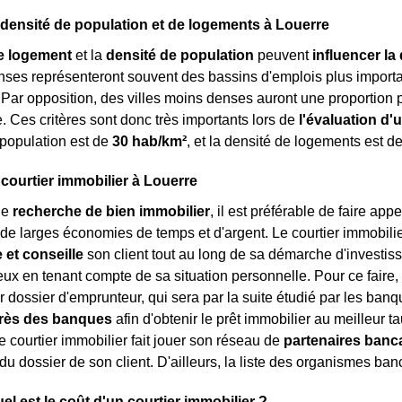
 densité de population et de logements à Louerre
e logement
et la
densité de population
peuvent
influencer la 
enses représenteront souvent des bassins d'emplois plus impor
. Par opposition, des villes moins denses auront une proportion 
e. Ces critères sont donc très importants lors de
l'évaluation d'
 population est de
30 hab/km²
, et la densité de logements est d
 courtier immobilier à Louerre
ne
recherche de bien immobilier
, il est préférable de faire ap
 de larges économies de temps et d'argent. Le courtier immobilie
et conseille
son client tout au long de sa démarche d'investisse
ux en tenant compte de sa situation personnelle. Pour ce faire, l
r dossier d'emprunteur, qui sera par la suite étudié par les banqu
rès des banques
afin d'obtenir le prêt immobilier au meilleur t
le courtier immobilier fait jouer son réseau de
partenaires banc
du dossier de son client. D'ailleurs, la liste des organismes banc
el est le coût d'un courtier immobilier ?