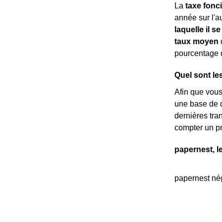
La
taxe fonc
année sur l'au
laquelle il se
taux moyen
d
pourcentage 
Quel sont les
Afin que vou
une base de d
dernières tran
compter un p
papernest, l
papernest nég