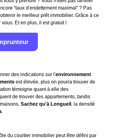
 vous y prendre ? Vous n'êtes pas familier
encore “taux d'endettement maximal” ? Pas
obtenir le meilleur prêt immobilier. Grâce à ce
ous. Et en plus, il est gratuit !
emprunteur
nner des indications sur l'
environnement
ements
est élevée, plus on pourra trouver de
ation témoigne quant à elle des
 fréquent de trouver des appartements, tandis
 maisons.
Sachez qu'à Longueil
, la densité
a
.
e du courtier immobilier peut être défini par