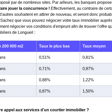
roposé par de nombreux sites. Par ailleurs, les banques proposent
faire jouer la concurrence !
Effectivement, au contraire de cert
, d'autres souhaitent en attirer de nouveau, et seront donc prob
. Sachez que vous pouvez négocier votre taux immobilier auprè
ent négocier vos conditions d'emprunt afin de trouver l'offre 
biliers de Longueil :
 200 000 m2
Taux le plus bas
Taux moyen
 ans
0,51%
0,81%
 ans
0,71%
0,97%
 ans
0,88%
1,22%
 ans
0,87%
1,50%
re appel aux services d'un courtier immobilier ?