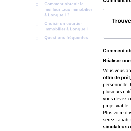
Comment trou
Comment obtenir le
meilleur taux immobilier
à Longueil ?
Trouve
Choisir un courtier
immobilier à Longueil
Questions fréquentes
Comment obte
Réaliser une
Vous vous app
offre de prêt
personnelle. 
plusieurs crit
vous devez co
projet viable
Plus votre do
serez capabl
simulateurs 