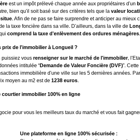
ière
est un impôt prélevé chaque année aux propriétaires d'un
b
tre, bien qu'il soit basé sur des critères tels que la
valeur locat
 situe
. Afin de ne pas se faire surprendre et anticiper au mieux ce
e la taxe foncière dans sa ville. D'ailleurs, dans la ville de
Long
qui
comprend la taxe d'enlèvement des ordures ménagères
 prix de l'immobilier à Longueil ?
s puissiez vous
renseigner sur le marché de l'immobilier
, l'E
onnées intitulée “
Demande de Valeur Foncière (DVF)
”. Cett
sactions immobilière d'une ville sur les 5 dernières années. Par 
rix moyen au m
2
est de
1238 euros
.
e courtier immobilier 100% en ligne
ocie pour vous les meilleurs taux du marché et vous fait gagner
Une plateforme en ligne 100% sécurisée :