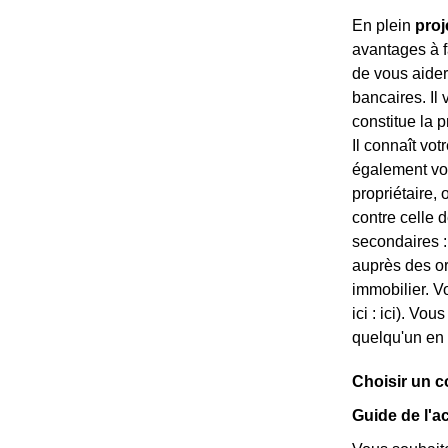
En plein
proj
avantages à fa
de vous aide
bancaires. Il
constitue la 
Il connaît vot
également vous
propriétaire, 
contre celle 
secondaires :
auprès des o
immobilier. V
ici :
ici). Vous
quelqu'un en 
Choisir un c
Guide de l'a