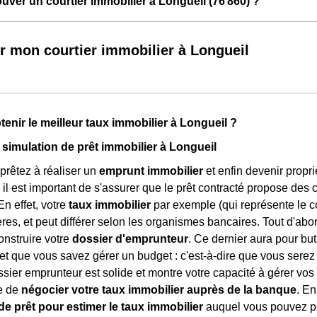
ver un courtier immobilier à Longueil (76 860) ?
r mon courtier immobilier à Longueil
nir le meilleur taux immobilier à Longueil ?
 simulation de prêt immobilier à Longueil
rêtez à réaliser un
emprunt immobilier
et enfin devenir proprié
, il est important de s'assurer que le prêt contracté propose des 
En effet, votre
taux immobilier
par exemple (qui représente le co
ères, et peut différer selon les organismes bancaires. Tout d'abo
nstruire votre
dossier d'emprunteur
. Ce dernier aura pour bu
, et que vous savez gérer un budget : c'est-à-dire que vous ser
ssier emprunteur est solide et montre votre capacité à gérer vo
e de
négocier votre taux immobilier auprès de la banque
. En
de prêt pour estimer le taux immobilier
auquel vous pouvez pré