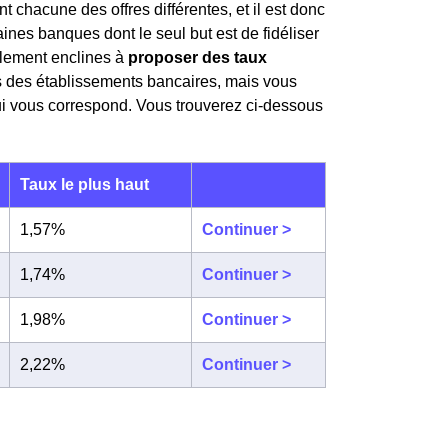
 chacune des offres différentes, et il est donc
aines banques dont le seul but est de fidéliser
ablement enclines à
proposer des taux
s des établissements bancaires, mais vous
qui vous correspond. Vous trouverez ci-dessous
Taux le plus haut
1,57%
Continuer >
1,74%
Continuer >
1,98%
Continuer >
2,22%
Continuer >