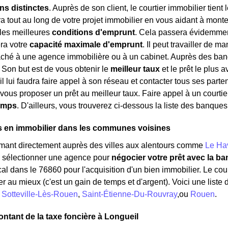
ns distinctes
. Auprès de son client, le courtier immobilier tient 
tout au long de votre projet immobilier en vous aidant à monter 
les meilleures
conditions d'emprunt
. Cela passera évidemment
ra votre
capacité maximale d'emprunt
. Il peut travailler de m
taché à une agence immobilière ou à un cabinet. Auprès des banqu
. Son but est de vous obtenir le
meilleur taux
et le prêt le plus 
 il lui faudra faire appel à son réseau et contacter tous ses part
vous proposer un prêt au meilleur taux. Faire appel à un courti
temps
. D'ailleurs, vous trouverez ci-dessous la liste des banques
s en immobilier dans les communes voisines
rmant directement auprès des villes aux alentours comme
Le Ha
à sélectionner une agence pour
négocier votre prêt avec la ba
al dans le 76860 pour l'acquisition d'un bien immobilier. Le cour
er au mieux (c'est un gain de temps et d'argent). Voici une liste
:
Sotteville-Lès-Rouen
,
Saint-Étienne-Du-Rouvray
,ou
Rouen
.
ontant de la taxe foncière à Longueil