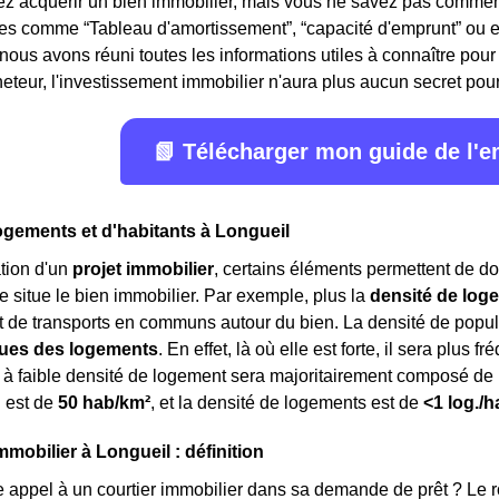
z acquérir un bien immobilier, mais vous ne savez pas comment
mes comme “Tableau d'amortissement”, “capacité d'emprunt” ou 
 nous avons réuni toutes les informations utiles à connaître pour 
eteur, l'investissement immobilier n'aura plus aucun secret pour v
📗 Télécharger mon guide de l'
ogements et d'habitants à Longueil
tion d'un
projet immobilier
, certains éléments permettent de do
e situe le bien immobilier. Par exemple, plus la
densité de log
de transports en communs autour du bien. La densité de popul
ques des logements
. En effet, là où elle est forte, il sera plus
 à faible densité de logement sera majoritairement composé de
n est de
50 hab/km²
, et la densité de logements est de
<1 log./h
mmobilier à Longueil : définition
e appel à un courtier immobilier dans sa demande de prêt ? Le rôl