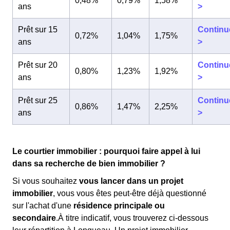
0,48%
0,79%
1,58%
ans
>
Prêt sur 15
Continu
0,72%
1,04%
1,75%
ans
>
Prêt sur 20
Continu
0,80%
1,23%
1,92%
ans
>
Prêt sur 25
Continu
0,86%
1,47%
2,25%
ans
>
Le courtier immobilier : pourquoi faire appel à lui
dans sa recherche de bien immobilier ?
Si vous souhaitez
vous lancer dans un projet
immobilier
, vous vous êtes peut-être déjà questionné
sur l'achat d'une
résidence principale ou
secondaire
.À titre indicatif, vous trouverez ci-dessous