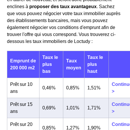
enclines à
proposer des taux avantageux
. Sachez
que vous pouvez négocier votre taux immobilier auprès
des établissements bancaires, mais vous pouvez
également négocier vos conditions d'emprunt afin de
trouver l'offre qui vous correspond. Vous trouverez ci-
dessous les taux immobiliers de Loctudy :
Taux le
Taux le
Emprunt de
Taux
plus
plus
200 000 m2
moyen
bas
haut
Prêt sur 10
Continu
0,46%
0,85%
1,51%
ans
>
Prêt sur 15
Continu
0,69%
1,01%
1,71%
ans
>
Prêt sur 20
Continu
0,85%
1,27%
1,90%