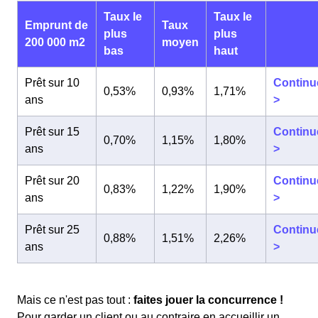
Taux le
Taux le
Emprunt de
Taux
plus
plus
200 000 m2
moyen
bas
haut
Prêt sur 10
Continu
0,53%
0,93%
1,71%
ans
>
Prêt sur 15
Continu
0,70%
1,15%
1,80%
ans
>
Prêt sur 20
Continu
0,83%
1,22%
1,90%
ans
>
Prêt sur 25
Continu
0,88%
1,51%
2,26%
ans
>
Mais ce n'est pas tout :
faites jouer la concurrence !
Pour garder un client ou au contraire en accueillir un