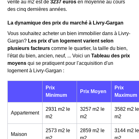
vente au m
2
est de
3237 euros
en moyenne au cours
des cinq dernières années.
La dynamique des prix du marché à Livry-Gargan
Vous souhaitez acheter un bien immobilier dans à Livry-
Gargan?
Les prix d'un logement varient selon
plusieurs facteurs
comme le quartier, la taille du bien,
l'état du bien, ancien, neuf, ... Voici un
Tableau des prix
moyens
qui se pratiquent pour l'acquisition d'un
logement à Livry-Gargan :
Prix
Prix
Prix Moyen
Minimum
Maximum
2931 m2 le
3257 m2 le
3582 m2 le
Appartement
m
2
m
2
m
2
2573 m2 le
2859 m2 le
3144 m2 le
Maison
m
2
m
2
m
2