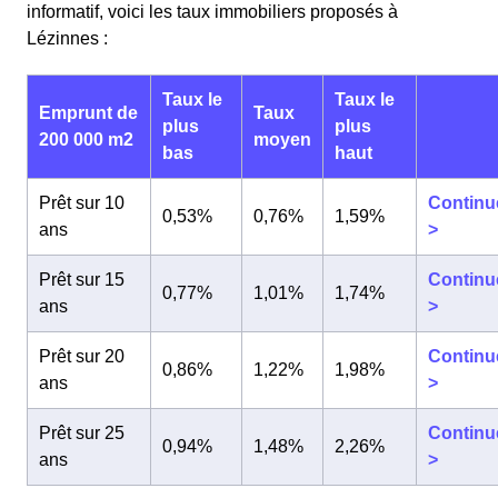
informatif, voici les taux immobiliers proposés à
Lézinnes :
Taux le
Taux le
Emprunt de
Taux
plus
plus
200 000 m2
moyen
bas
haut
Prêt sur 10
Continu
0,53%
0,76%
1,59%
ans
>
Prêt sur 15
Continu
0,77%
1,01%
1,74%
ans
>
Prêt sur 20
Continu
0,86%
1,22%
1,98%
ans
>
Prêt sur 25
Continu
0,94%
1,48%
2,26%
ans
>