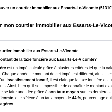
ver un courtier immobilier aux Essarts-Le-Vicomte (51310
r mon courtier immobilier aux Essarts-Le-Vic
ourtier immobilier aux Essarts-Le-Vicomte
montant de la taxe foncière aux Essarts-Le-Vicomte?
ière
est un impôt calculé grâce à plusieurs critères tel que la va
haque année, le montant de cet impôt est différent, ainsi, il est d
d'un
investissement locatif
, il est clair que la taxe foncière e
ls. Ainsi, bien qu'il soit impossible de connaître le montant exac
de se faire une idée grâce à
son taux moyen
sur les dernières a
Vicomte
, elle s'élève à un taux moyen de
44 %
, pourcentage qu
nagères
.