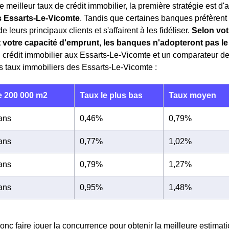
e meilleur taux de crédit immobilier, la première stratégie est d
 Essarts-Le-Vicomte
. Tandis que certaines banques préfèrent 
 leurs principaux clients et s'affairent à les fidéliser.
Selon vot
t votre capacité d'emprunt, les banques n'adopteront pas 
n crédit immobilier aux Essarts-Le-Vicomte et un comparateur de
s taux immobiliers des Essarts-Le-Vicomte :
 200 000 m2
Taux le plus bas
Taux moyen
 ans
0,46%
0,79%
 ans
0,77%
1,02%
 ans
0,79%
1,27%
 ans
0,95%
1,48%
nc faire jouer la concurrence pour obtenir la meilleure estimati