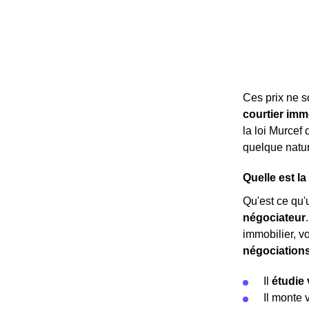
Ces prix ne 
courtier imm
la loi Murcef
quelque nature
Quelle est l
Qu'est ce qu'u
négociateur
immobilier, v
négociation
Il
étudie 
Il monte 