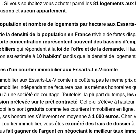
x
. Si vous souhaitez vous acheter parmi les
81 logements aux 
aisons
et
aucun appartement
.
opulation et nombre de logements par hectare aux Essarts
de la
densité de la population en France
révèle de fortes dispa
orte concentration représentent souvent des bassins d'emp
biliers
qui répondent à la
loi de l'offre et de la demande
. Il 
ion est estimée à
10 hab/km²
tandis que la densité de logement
es d'un courtier immobilier aux Essarts-Le-Vicomte
mmobilier aux Essarts-Le-Vicomte ne coûtera pas le même prix que
mmobilier indépendant ne facturera pas les mêmes honoraires qu
u à une société de courtage. Toutefois, la plupart du temps,
les
on prélevée sur le prêt contracté
. Celle-ci s'élève à hauteur 
obiliers sont
gratuits
comme les courtiers immobiliers en ligne
, ses honoraires s'élèveront en moyenne à
1 000 euros
. Cher, 
courtier immobilier, vous êtes
exonéré des frais de dossier
à 
ous
fait gagner de l'argent en négociant le meilleur taux immo