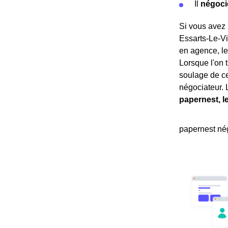
Il
négoci
Si vous avez 
Essarts-Le-Vi
en agence, le
Lorsque l'on t
soulage de ce
négociateur. 
papernest, l
papernest nég