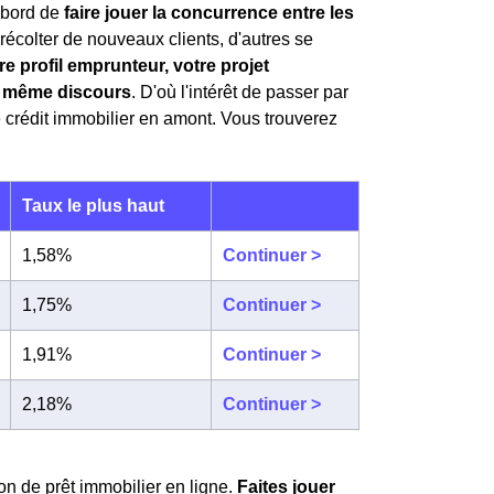
'abord de
faire jouer la concurrence entre les
récolter de nouveaux clients, d'autres se
re profil emprunteur, votre projet
le même discours
. D'où l'intérêt de passer par
 crédit immobilier en amont. Vous trouverez
Taux le plus haut
1,58%
Continuer >
1,75%
Continuer >
1,91%
Continuer >
2,18%
Continuer >
on de prêt immobilier en ligne.
Faites jouer