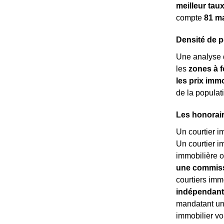
meilleur tau
compte
81 m
Densité de p
Une analyse 
les
zones à f
les prix immo
de la populat
Les honorair
Un courtier i
Un courtier i
immobilière o
une commissi
courtiers imm
indépendant
mandatant un 
immobilier v