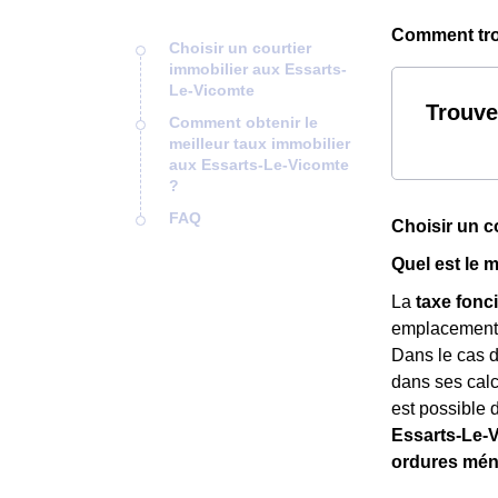
Comment trou
Choisir un courtier
immobilier aux Essarts-
Le-Vicomte
Trouve
Comment obtenir le
meilleur taux immobilier
aux Essarts-Le-Vicomte
?
FAQ
Choisir un c
Quel est le 
La
taxe fonc
emplacement. C
Dans le cas 
dans ses calcu
est possible 
Essarts-Le-
ordures mé