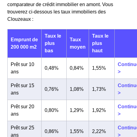
comparateur de crédit immobilier en amont. Vous
trouverez ci-dessous les taux immobiliers des
Clouzeaux :
Taux le
Taux le
Emprunt de
Taux
plus
plus
200 000 m2
moyen
bas
haut
Prêt sur 10
Continu
0,48%
0,84%
1,55%
ans
>
Prêt sur 15
Continu
0,76%
1,08%
1,73%
ans
>
Prêt sur 20
Continu
0,80%
1,29%
1,92%
ans
>
Prêt sur 25
Continu
0,86%
1,55%
2,22%
ans
>