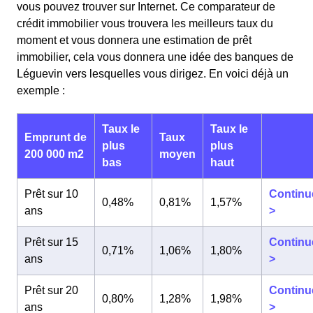
vous pouvez trouver sur Internet. Ce comparateur de
crédit immobilier vous trouvera les meilleurs taux du
moment et vous donnera une estimation de prêt
immobilier, cela vous donnera une idée des banques de
Léguevin vers lesquelles vous dirigez. En voici déjà un
exemple :
Taux le
Taux le
Emprunt de
Taux
plus
plus
200 000 m2
moyen
bas
haut
Prêt sur 10
Continu
0,48%
0,81%
1,57%
ans
>
Prêt sur 15
Continu
0,71%
1,06%
1,80%
ans
>
Prêt sur 20
Continu
0,80%
1,28%
1,98%
ans
>