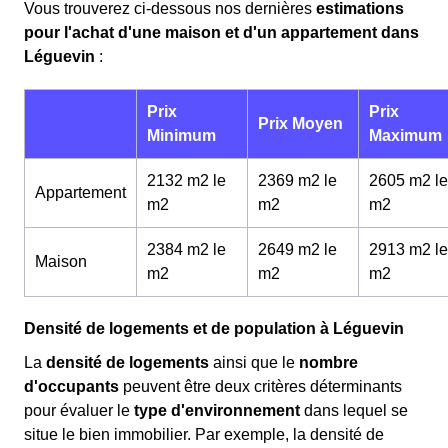
Vous trouverez ci-dessous nos dernières
estimations
pour l'achat d'une maison et d'un appartement dans
Léguevin
:
Prix
Prix
Prix Moyen
Minimum
Maximum
2132 m2 le
2369 m2 le
2605 m2 le
Appartement
m
2
m
2
m
2
2384 m2 le
2649 m2 le
2913 m2 le
Maison
m
2
m
2
m
2
Densité de logements et de population à Léguevin
La
densité de logements
ainsi que le
nombre
d'occupants
peuvent être deux critères déterminants
pour évaluer le
type d'environnement
dans lequel se
situe le bien immobilier. Par exemple, la densité de