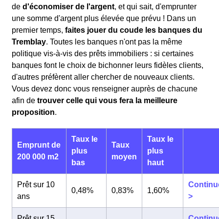
de
d'économiser de l'argent
, et qui sait, d'emprunter
une somme d'argent plus élevée que prévu ! Dans un
premier temps,
faites jouer du coude les banques du
Tremblay
. Toutes les banques n'ont pas la même
politique vis-à-vis des prêts immobiliers : si certaines
banques font le choix de bichonner leurs fidèles clients,
d'autres préfèrent aller chercher de nouveaux clients.
Vous devez donc vous renseigner auprès de chacune
afin de
trouver celle qui vous fera la meilleure
proposition
.
Taux le
Taux le
Emprunt de
Taux
plus
plus
200 000 m2
moyen
bas
haut
Prêt sur 10
Continu
0,48%
0,83%
1,60%
ans
>
Prêt sur 15
Continu