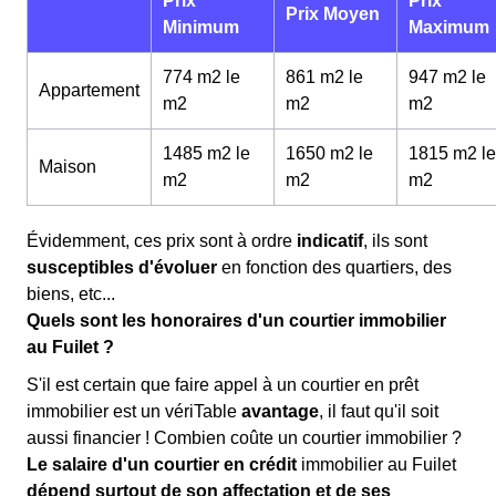
Prix
Prix
Prix Moyen
Minimum
Maximum
774 m2 le
861 m2 le
947 m2 le
Appartement
m
2
m
2
m
2
1485 m2 le
1650 m2 le
1815 m2 le
Maison
m
2
m
2
m
2
Évidemment, ces prix sont à ordre
indicatif
, ils sont
susceptibles d'évoluer
en fonction des quartiers, des
biens, etc...
Quels sont les honoraires d'un courtier immobilier
au Fuilet ?
S'il est certain que faire appel à un courtier en prêt
immobilier est un vériTable
avantage
, il faut qu'il soit
aussi financier ! Combien coûte un courtier immobilier ?
Le salaire d'un courtier en crédit
immobilier au Fuilet
dépend surtout de son affectation et de ses