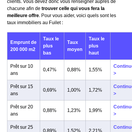
clients. Vous devez donc vous renseigner auprès de
chacune afin de
trouver celle qui vous fera la
meilleure offre
. Pour vous aider, voici quels sont les
taux immobiliers au Fuilet :
Taux le
Taux le
Emprunt de
Taux
plus
plus
200 000 m2
moyen
bas
haut
Prêt sur 10
Continu
0,47%
0,88%
1,55%
ans
>
Prêt sur 15
Continu
0,69%
1,00%
1,72%
ans
>
Prêt sur 20
Continu
0,88%
1,23%
1,99%
ans
>
Prêt sur 25
Continu
0,89%
1,52%
2,21%