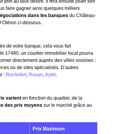
r prêt au taux désiré. Il fera ensuite jouer son
us faire gagner ainsi quelques milliers
négociations dans les banques
du Château-
D'Oléron ci-dessous.
ès de votre banque, cela vous fait
e 17480, un courtier immobilier local pourra
ormer directement auprès des villes voisines :
nces ou de sites spécialisés. D'autres
e :
Rochefort
,
Royan
,
Aytré
.
rix varient
en fonction du quartier, de la
dée des prix moyens
sur le marché grâce au
Prix Maximum