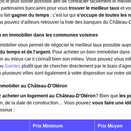
oit le plus solide possible afin de contracter facilement le meilleu
 partenaires bancaires pour vous
trouver le meilleur taux
et vo
us fait
gagner du temps
: c'est lui qui
s'occupe de toutes les 
s pouvez d'ailleurs retrouver la liste des banques du Château-
s en immobilier dans les communes voisines
mmobilier vous permet de négocier le meilleur taux possible aupr
u temps et de l'argent.
Pour acheter un bien immobilier dans l
er au mieux car il connaît bien son milieu. Vous pouvez vous inf
ou
Saintes
plutôt que de chercher directement par le biais d'age
 plusieurs villes sont également à votre disposition sur notre sit
mmobilier au Château-D'Oléron
z
acheter un logement au Château-D'Oléron
? Bien que
les p
en, de la date de construction… Vous pouvez
vous faire une i
ssous :
Prix Minimum
Prix Moyen