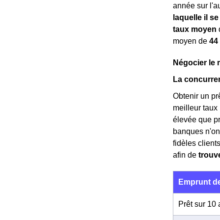
année sur l'au
laquelle il se
taux moyen
d
moyen de
44
Négocier le 
La concurren
Obtenir un prê
meilleur taux
élevée que p
banques n'ont
fidèles clien
afin de
trouve
Emprunt de
Prêt sur 10