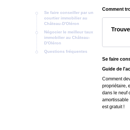
Comment trou
Se faire conseiller par un
courtier immobilier au
Château-D'Oléron
Trouve
Négocier le meilleur taux
immobilier au Château-
D'Oléron
Questions fréquentes
Se faire con
Guide de l'ac
Comment deven
propriétaire,
dans le neuf 
amortissable 
est gratuit !