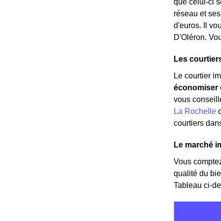
que celui-ci s
réseau et ses
d'euros. Il vo
D'Oléron. Vou
Les courtier
Le courtier i
économiser d
vous conseill
La Rochelle
courtiers dans
Le marché i
Vous compte
qualité du bi
Tableau ci-de