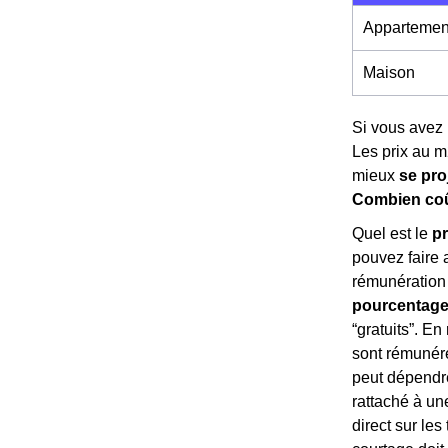
Appartemen
Maison
Si vous avez 
Les prix au m
mieux
se pro
Combien coût
Quel est le
pr
pouvez faire 
rémunération 
pourcentage
“gratuits”. En
sont rémuné
peut dépendre
rattaché à un
direct sur les