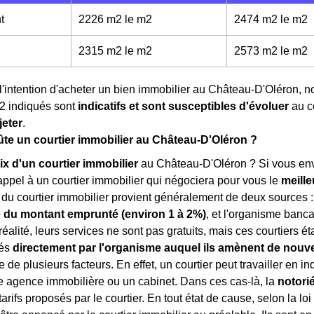
t
2226 m2 le m
2
2474 m2 le m
2
2315 m2 le m
2
2573 m2 le m
2
l'intention d'acheter un bien immobilier au Château-D'Oléron, 
2
indiqués sont
indicatifs et sont susceptibles d'évoluer
au c
jeter
.
e un courtier immobilier au Château-D'Oléron ?
ix d'un courtier immobilier
au Château-D'Oléron ? Si vous envi
appel à un courtier immobilier qui négociera pour vous le
meille
du courtier immobilier provient généralement de deux sources : 
 du montant emprunté (environ 1 à 2%)
, et l'organisme banca
 réalité, leurs services ne sont pas gratuits, mais ces courtiers 
rés
directement par l'organisme auquel ils amènent de nouve
 de plusieurs facteurs. En effet, un courtier peut travailler en 
e agence immobilière ou un cabinet. Dans ces cas-là, la
notori
 tarifs proposés par le courtier. En tout état de cause, selon la lo