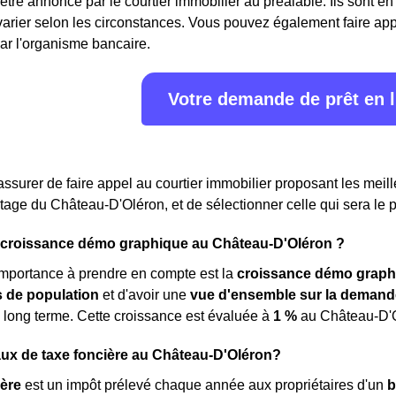
 être annoncé par le courtier immobilier au préalable. Ils sont 
rier selon les circonstances. Vous pouvez également faire appe
ar l'organisme bancaire.
Votre demande de prêt en 
assurer de faire appel au courtier immobilier proposant les meille
rtage du Château-D'Oléron, et de sélectionner celle qui sera le 
a croissance démo graphique au Château-D'Oléron ?
importance à prendre en compte est la
croissance démo graph
de population
et d'avoir une
vue d'ensemble sur la demand
 long terme. Cette croissance est évaluée à
1 %
au Château-D'O
taux de taxe foncière au Château-D'Oléron?
ière
est un impôt prélevé chaque année aux propriétaires d'un
b