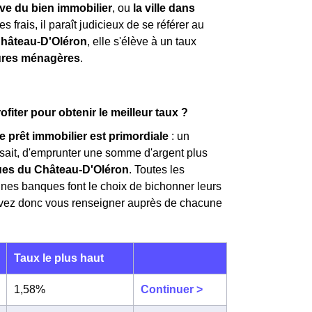
ive du bien immobilier
, ou
la ville dans
s frais, il paraît judicieux de se référer au
hâteau-D'Oléron
, elle s'élève à un taux
ures ménagères
.
ter pour obtenir le meilleur taux ?
e prêt immobilier est primordiale
: un
i sait, d'emprunter une somme d'argent plus
ques du Château-D'Oléron
. Toutes les
aines banques font le choix de bichonner leurs
 devez donc vous renseigner auprès de chacune
Taux le plus haut
1,58%
Continuer >