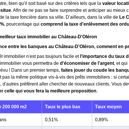
tre, bien qu'il soit basé sur des critères tels que la
valeur locat
 situe
. Afin de ne pas se faire surprendre et anticiper au mieux ce
e la taxe foncière dans sa ville. D'ailleurs, dans la ville de
Le C
 %
, pourcentage qui
comprend la taxe d'enlèvement des ord
meilleur taux immobilier au Château-D'Oléron
ce entre les banques au Château-D'Oléron, comment en profi
t immobilier n'est pas toujours facile et
l'importance du taux d
 immobilier vous permettra de
d'économiser de l'argent
, et qu
révu ! Dans un premier temps,
faites jouer du coude les ban
 pas la même politique vis-à-vis des prêts immobiliers : si cert
ts, d'autres préfèrent aller chercher de nouveaux clients. Vous
r celle qui vous fera la meilleure proposition
.
 200 000 m2
Taux le plus bas
Taux moyen
 ans
0,51%
0,89%