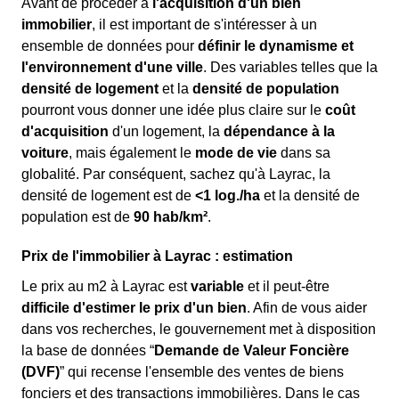
Avant de procéder à
l'acquisition d'un bien
immobilier
, il est important de s'intéresser à un
ensemble de données pour
définir le dynamisme et
l'environnement d'une ville
. Des variables telles que la
densité de logement
et la
densité de population
pourront vous donner une idée plus claire sur le
coût
d'acquisition
d'un logement, la
dépendance à la
voiture
, mais également le
mode de vie
dans sa
globalité. Par conséquent, sachez qu'à Layrac, la
densité de logement est de
<1 log./ha
et la densité de
population est de
90 hab/km²
.
Prix de l'immobilier à Layrac : estimation
Le prix au m
2
à Layrac est
variable
et il peut-être
difficile d'estimer le prix d'un bien
. Afin de vous aider
dans vos recherches, le gouvernement met à disposition
la base de données “
Demande de Valeur Foncière
(DVF)
” qui recense l'ensemble des ventes de biens
fonciers et des transactions immobilières. Dans le cas