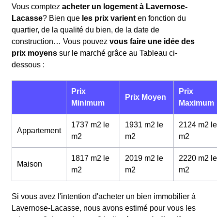
Vous comptez
acheter un logement à Lavernose-
Lacasse
? Bien que
les prix varient
en fonction du
quartier, de la qualité du bien, de la date de
construction… Vous pouvez
vous faire une idée des
prix moyens
sur le marché grâce au Tableau ci-
dessous :
Prix
Prix
Prix Moyen
Minimum
Maximum
1737 m2 le
1931 m2 le
2124 m2 le
Appartement
m
2
m
2
m
2
1817 m2 le
2019 m2 le
2220 m2 le
Maison
m
2
m
2
m
2
Si vous avez l'intention d'acheter un bien immobilier à
Lavernose-Lacasse, nous avons estimé pour vous les