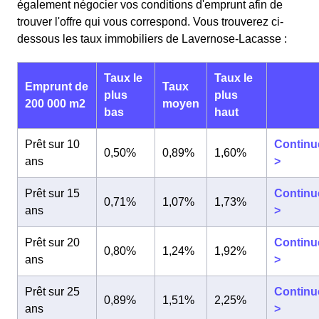
également négocier vos conditions d'emprunt afin de
trouver l'offre qui vous correspond. Vous trouverez ci-
dessous les taux immobiliers de Lavernose-Lacasse :
Taux le
Taux le
Emprunt de
Taux
plus
plus
200 000 m2
moyen
bas
haut
Prêt sur 10
Continu
0,50%
0,89%
1,60%
ans
>
Prêt sur 15
Continu
0,71%
1,07%
1,73%
ans
>
Prêt sur 20
Continu
0,80%
1,24%
1,92%
ans
>
Prêt sur 25
Continu
0,89%
1,51%
2,25%
ans
>