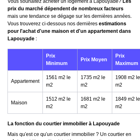
Vous souhaitez acheter un logement à Lapouyade?
Les
prix du marché dépendent de nombreux facteurs
mais une tendance se dégage sur les dernières années.
Vous trouverez ci-dessous nos dernières
estimations
pour l'achat d'une maison et d'un appartement dans
Lapouyade
:
Prix
Prix
Prix Moyen
Minimum
Maximum
1561 m2 le
1735 m2 le
1908 m2 le
Appartement
m
2
m
2
m
2
1512 m2 le
1681 m2 le
1849 m2 le
Maison
m
2
m
2
m
2
La fonction du courtier immobilier à Lapouyade
Mais qu'est ce qu'un courtier immobilier ? Un courtier en