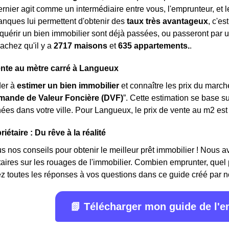
dernier agit comme un intermédiaire entre vous, l'emprunteur, et
nques lui permettent d'obtenir des
taux très avantageux
, c'e
quérir un bien immobilier sont déjà passées, ou passeront par un
sachez qu'il y a
2717 maisons
et
635 appartements.
.
ente au mètre carré à Langueux
der à
estimer un bien immobilier
et connaître les prix du marché
ande de Valeur Foncière (DVF)
”. Cette estimation se base s
ées dans votre ville. Pour Langueux, le prix de vente au m
2
est
iétaire : Du rêve à la réalité
 nos conseils pour obtenir le meilleur prêt immobilier ! Nous avon
étaires sur les rouages de l'immobilier. Combien emprunter, quel
z toutes les réponses à vos questions dans ce guide créé par n
📗 Télécharger mon guide de l'