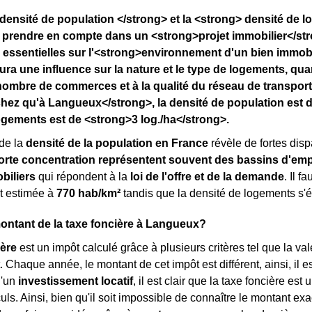
densité de population </strong> et la <strong> densité de 
 prendre en compte dans un <strong>projet immobilier</str
 essentielles sur l'<strong>environnement d'un bien immobil
ura une influence sur la nature et le type de logements, qu
nombre de commerces et à la qualité du réseau de transpor
ez qu'à Langueux</strong>, la densité de population est d
ogements est de <strong>3 log./ha</strong>.
de la
densité de la population en France
révèle de fortes dispa
orte concentration représentent souvent des bassins d'emp
biliers
qui répondent à la
loi de l'offre et de la demande
. Il f
t estimée à
770 hab/km²
tandis que la densité de logements s'
montant de la taxe foncière à Langueux?
ière
est un impôt calculé grâce à plusieurs critères tel que la va
haque année, le montant de cet impôt est différent, ainsi, il est d
d'un
investissement locatif
, il est clair que la taxe foncière e
ls. Ainsi, bien qu'il soit impossible de connaître le montant exac