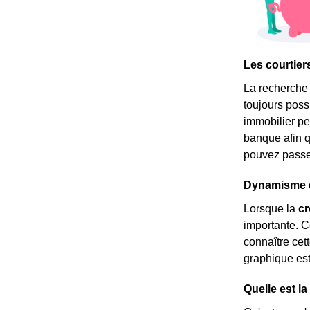
Les courtier
La recherche d
toujours possi
immobilier p
banque afin 
pouvez passer
Dynamisme dé
Lorsque la
c
importante. C
connaître cett
graphique es
Quelle est l