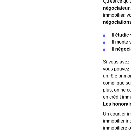
Qu'est ce qu'u
négociateur
immobilier, v
négociation
Il
étudie 
Il monte 
Il
négoci
Si vous avez 
vous pouvez r
un rôle primo
compliqué sur
plus, on ne c
en crédit imm
Les honorair
Un courtier i
immobilier in
immobilière o