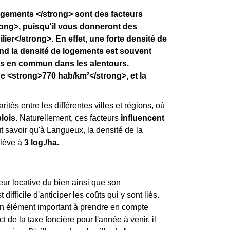
logements </strong> sont des facteurs
ong>, puisqu'il vous donneront des
ier</strong>. En effet, une forte densité de
and la densité de logements est souvent
ts en commun dans les alentours.
e <strong>770 hab/km²</strong>, et la
rités entre les différentes villes et régions, où
lois
. Naturellement, ces facteurs
influencent
aut savoir qu'à Langueux, la densité de la
élève à
3 log./ha.
leur locative du bien ainsi que son
ifficile d'anticiper les coûts qui y sont liés.
st un élément important à prendre en compte
t de la taxe foncière pour l'année à venir, il