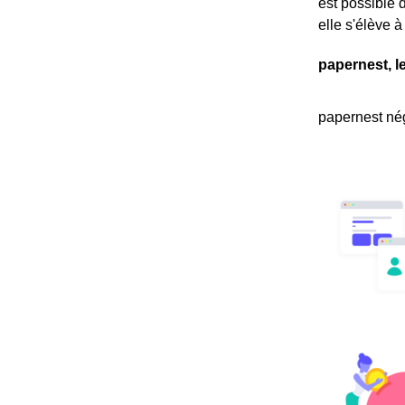
est possible 
elle s'élève 
papernest, l
papernest nég