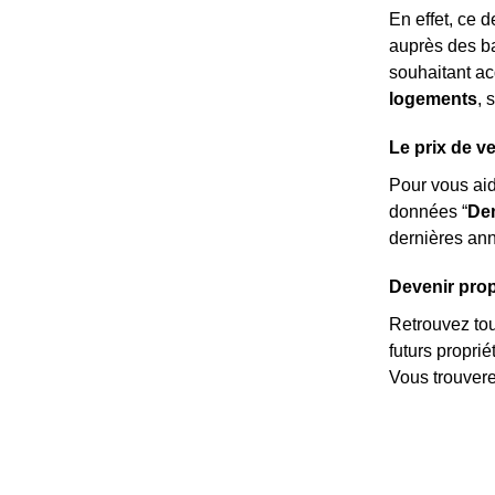
En effet, ce 
auprès des ba
souhaitant ac
logements
, 
Le prix de v
Pour vous ai
données “
Dem
dernières ann
Devenir propr
Retrouvez tous
futurs propri
Vous trouvere