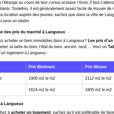
à l'étrange au cours de leur cursus scolaire ! Ainsi, il faut s'at
rtants. Toutefois, il est généralement assez facile de trouver de
 la location auprès des jeunes, sachez que dans la ville de Lan
s pour un studio.
e des prix du marché à Langueux
ez acheter un bien immobilier dans à Langueux?
Les prix d'un
ier, la taille du bien, l'état du bien, ancien, neuf, ... Voici un
Ta
 d'un logement à Langueux :
Prix Minimum
Prix Moyen
t
1900 m2 le m
2
2112 m2 le m
2
1624 m2 le m
2
1805 m2 le m
2
 à Langueux
chez à
acheter un logement
, sachez qu'il est préférable de fai