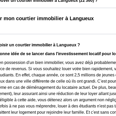
ver un courtier immobilier à Langueux (22 360) ?
r mon courtier immobilier à Langueux
isir un courtier immobilier à Langueux ?
onne idée de se lancer dans l'investissement locatif pour l
en possession d'un bien immobilier, vous avez déjà probablemen
rce de revenus. Si vous souhaitez louer votre bien rapidement, v
tudiants. En effet, chaque année, ce sont 2,5 millions de jeunes
x dans une ville différente de celle où ils ont grandi. C'est pou
ême en cas de déménagement du locataire actuel. De plus, beau
ement), leur assurant ainsi une réduction de leur loyer allant ju
éligible à cette aide, vous détenez alors un argument non néglig
tefois à ne pas vous méprendre, louer à des étudiants n'est pas 
uittent leur logement pour rejoindre leur famille. Et c'est sans c