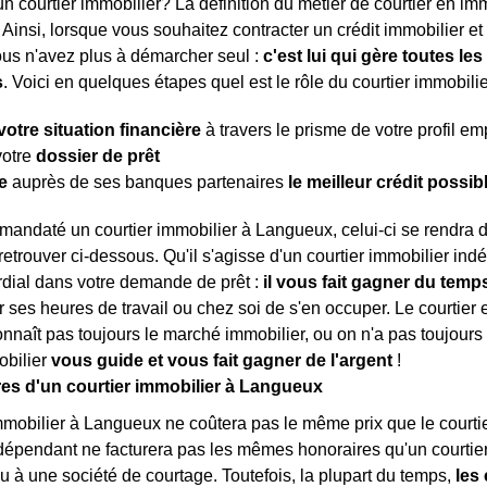
n courtier immobilier? La définition du métier de courtier en immob
. Ainsi, lorsque vous souhaitez contracter un crédit immobilier e
ous n'avez plus à démarcher seul :
c'est lui qui gère toutes l
s
. Voici en quelques étapes quel est le rôle du courtier immobilie
votre situation financière
à travers le prisme de votre profil e
votre
dossier de prêt
e
auprès de ses banques partenaires
le meilleur crédit possib
mandaté un courtier immobilier à Langueux, celui-ci se rendra
etrouver ci-dessous. Qu'il s'agisse d'un courtier immobilier ind
rdial dans votre demande de prêt :
il vous fait gagner du temps
 ses heures de travail ou chez soi de s'en occuper. Le courtie
onnaît pas toujours le marché immobilier, ou on n'a pas toujours 
obilier
vous guide et vous fait gagner de l'argent
!
es d'un courtier immobilier à Langueux
mmobilier à Langueux ne coûtera pas le même prix que le courtier
dépendant ne facturera pas les mêmes honoraires qu'un courtie
u à une société de courtage. Toutefois, la plupart du temps,
les