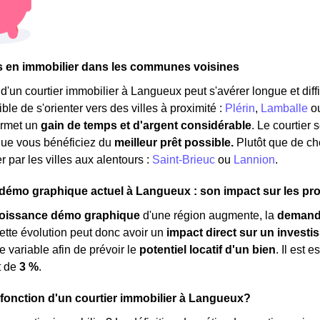
s en immobilier dans les communes voisines
'un courtier immobilier à Langueux peut s'avérer longue et diffic
ble de s'orienter vers des villes à proximité :
Plérin
,
Lamballe
o
ermet un
gain de temps et d'argent considérable
. Le courtier
que vous bénéficiez du
meilleur prêt possible.
Plutôt que de c
 par les villes aux alentours :
Saint-Brieuc
ou
Lannion
.
mo graphique actuel à Langueux : son impact sur les proj
roissance démo graphique
d'une région augmente, la
demand
ette évolution peut donc avoir un
impact direct sur un investi
e variable afin de prévoir le
potentiel locatif d'un bien
. Il est
t de
3 %
.
a fonction d'un courtier immobilier à Langueux?