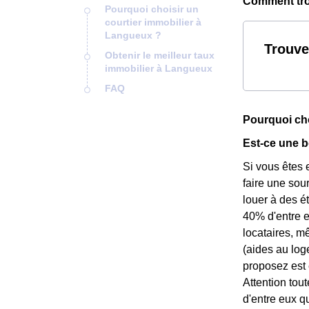
Comment trou
Pourquoi choisir un
courtier immobilier à
Langueux ?
Trouve
Obtenir le meilleur taux
immobilier à Langueux
FAQ
Pourquoi cho
Est-ce une b
Si vous êtes 
faire une sou
louer à des é
40% d'entre eu
locataires, m
(aides au log
proposez est 
Attention tou
d'entre eux q