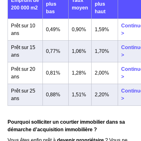
Emprunt de
Taux
plus
plus
200 000 m2
moyen
bas
haut
Prêt sur 10
Continu
0,49%
0,90%
1,59%
ans
>
Prêt sur 15
Continu
0,77%
1,06%
1,70%
ans
>
Prêt sur 20
Continu
0,81%
1,28%
2,00%
ans
>
Prêt sur 25
Continu
0,88%
1,51%
2,20%
ans
>
Pourquoi solliciter un courtier immobilier dans sa
démarche d'acquisition immobilière ?
Vous êtes enfin prêt à
devenir propriétaire
? Vous ne