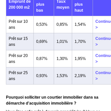
Emprunt de
Taux
plus
plus
200 000 m2
moyen
bas
haut
Prêt sur 10
Continu
0,53%
0,85%
1,54%
ans
>
Prêt sur 15
Continu
0,69%
1,01%
1,70%
ans
>
Prêt sur 20
Continu
0,87%
1,30%
1,95%
ans
>
Prêt sur 25
Continu
0,93%
1,53%
2,19%
ans
>
Pourquoi solliciter un courtier immobilier dans sa
démarche d'acquisition immobilière ?