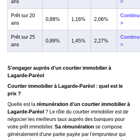
ans
>
Prêt sur 20
Continu
0,88%
1,16%
2,06%
ans
>
Prêt sur 25
Continu
0,89%
1,45%
2,27%
ans
>
S'engager auprès d'un courtier immobilier à
Lagarde-Paréol
Courtier immobilier à Lagarde-Paréol : quel est le
prix ?
Quelle est la
rémunération d'un courtier immobilier à
Lagarde-Paréol
? Le rôle du courtier immobilier est de
négocier les meilleurs taux auprès des banques pour
votre prêt immobilier.
Sa rémunération
se compose
généralement d'une partie payée par l'emprunteur qui