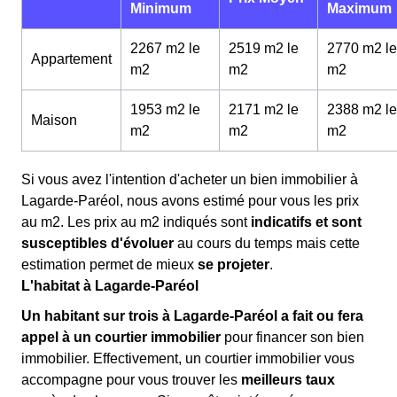
Minimum
Maximum
2267 m2 le
2519 m2 le
2770 m2 le
Appartement
m
2
m
2
m
2
1953 m2 le
2171 m2 le
2388 m2 le
Maison
m
2
m
2
m
2
Si vous avez l'intention d'acheter un bien immobilier à
Lagarde-Paréol, nous avons estimé pour vous les prix
au m
2
. Les prix au m
2
indiqués sont
indicatifs et sont
susceptibles d'évoluer
au cours du temps mais cette
estimation permet de mieux
se projeter
.
L'habitat à Lagarde-Paréol
Un habitant sur trois à Lagarde-Paréol a fait ou fera
appel à un courtier immobilier
pour financer son bien
immobilier. Effectivement, un courtier immobilier vous
accompagne pour vous trouver les
meilleurs taux