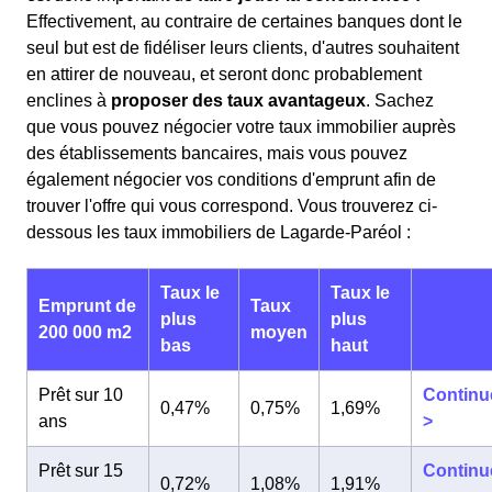
Effectivement, au contraire de certaines banques dont le
seul but est de fidéliser leurs clients, d'autres souhaitent
en attirer de nouveau, et seront donc probablement
enclines à
proposer des taux avantageux
. Sachez
que vous pouvez négocier votre taux immobilier auprès
des établissements bancaires, mais vous pouvez
également négocier vos conditions d'emprunt afin de
trouver l'offre qui vous correspond. Vous trouverez ci-
dessous les taux immobiliers de Lagarde-Paréol :
Taux le
Taux le
Emprunt de
Taux
plus
plus
200 000 m2
moyen
bas
haut
Prêt sur 10
Continu
0,47%
0,75%
1,69%
ans
>
Prêt sur 15
Continu
0,72%
1,08%
1,91%