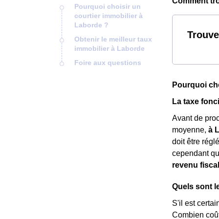
Comment trou
Pourquoi choisir un
courtier immobilier à
Laborde ?
Trouve
Obtenir le meilleur taux
immobilier à Laborde
Foire aux questions
Pourquoi cho
La taxe fonc
Avant de pro
moyenne,
à 
doit être rég
cependant qu
revenu fisca
Quels sont l
S'il est certa
Combien coût