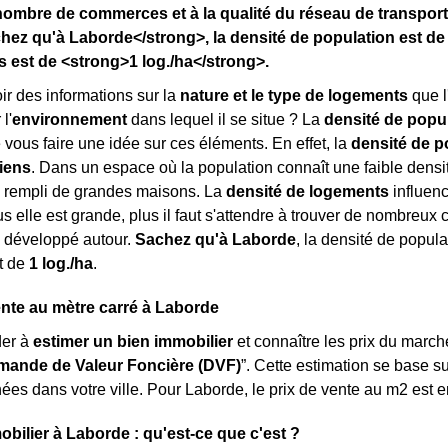
nombre de commerces et à la qualité du réseau de transpor
ez qu'à Laborde</strong>, la densité de population est de 
 est de <strong>1 log./ha</strong>.
r des informations sur la
nature et le type de logements
que l
l'
environnement
dans lequel il se situe ? La
densité de popu
 vous faire une idée sur ces éléments. En effet, la
densité de p
iens
. Dans un espace où la population connaît une faible densité
, rempli de grandes maisons. La
densité de logements
influenc
us elle est grande, plus il faut s'attendre à trouver de nombreu
développé autour.
Sachez qu'à Laborde
, la densité de popul
t de
1 log./ha
.
ente au mètre carré à Laborde
der à
estimer un bien immobilier
et connaître les prix du marché
ande de Valeur Foncière (DVF)
”. Cette estimation se base s
ées dans votre ville. Pour Laborde, le prix de vente au m
2
est 
obilier à Laborde : qu'est-ce que c'est ?