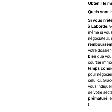
Obtenir le m
Quels sont l
Si vous n'êt
à Laborde
, 
même si vous 
négociateur,
remboursemen
votre dossier 
bien
que vous
courtier immo
temps consi
pour négocier.
celui-ci. Grâc
vous indiquer
de votre sect
prématuré
, 
!