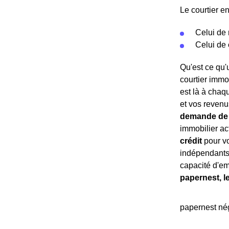
Le courtier e
Celui de
Celui de
Qu'est ce qu'u
courtier immo
est là à chaqu
et vos revenus
demande de 
immobilier a
crédit
pour vo
indépendants 
capacité d'em
papernest, l
papernest nég