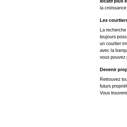
locatif plus 
la croissanc
Les courtier
La recherche d
toujours possi
un courtier i
avec la banq
vous pouvez p
Devenir propr
Retrouvez tous
futurs propri
Vous trouvere