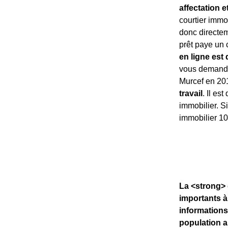
affectation e
courtier immo
donc directe
prêt paye un 
en ligne est 
vous demandez
Murcef en 201
travail
. Il es
immobilier. Si
immobilier 10
La <strong> 
importants à
informations
population a