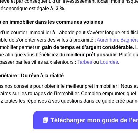
élevé
et par conséquent, d'un investissement locatif moins risqué
e économique est égale à
-3 %
.
s en immobilier dans les communes voisines
'un courtier immobilier à Laborde peut s'avérer longue et difficil
ble de s'orienter vers des villes à proximité :
Aureilhan
,
Bagnère
mmobilier permet un
gain de temps et d'argent considérable
. 
ue afin que vous bénéficiez du
meilleur prêt possible.
Plutôt q
asser par les villes aux alentours :
Tarbes
ou
Lourdes
.
iétaire : Du rêve à la réalité
 nos conseils pour obtenir le meilleur prêt immobilier ! Nous avon
étaires sur les rouages de l'immobilier. Combien emprunter, quel
z toutes les réponses à vos questions dans ce guide créé par n
📗 Télécharger mon guide de l'