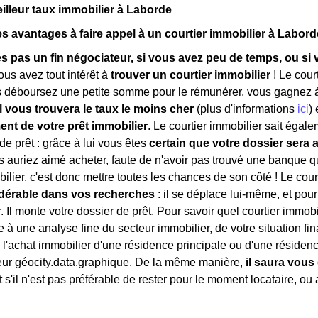
eilleur taux immobilier à Laborde
es avantages à faire appel à un courtier immobilier à Labord
es pas un fin négociateur, si vous avez peu de temps, ou s
vous avez tout intérêt à
trouver un courtier immobilier
! Le cour
déboursez une petite somme pour le rémunérer, vous gagnez à l
il vous trouvera le taux le moins cher
(plus d'informations
ici
)
t de votre prêt immobilier
. Le courtier immobilier sait égal
de prêt : grâce à lui vous êtes
certain que votre dossier sera 
 auriez aimé acheter, faute de n'avoir pas trouvé une banque qui
bilier, c'est donc mettre toutes les chances de son côté ! Le cou
dérable dans vos recherches
: il se déplace lui-même, et pou
 Il monte votre dossier de prêt. Pour savoir quel courtier immobil
e à une analyse fine du secteur immobilier, de votre situation fina
 l'achat immobilier d'une résidence principale ou d'une résid
eur géocity.data.graphique. De la même manière,
il saura vous 
et s'il n'est pas préférable de rester pour le moment locataire, ou 