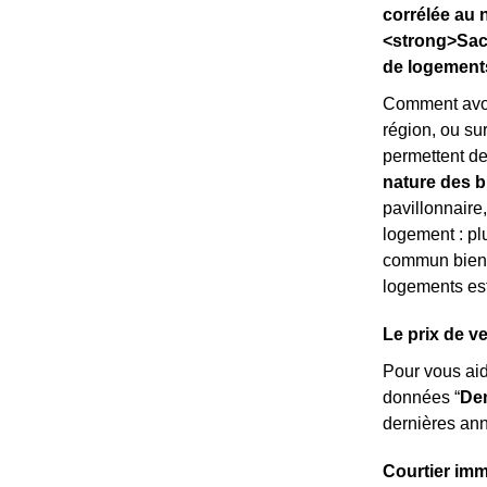
corrélée au 
<strong>Sach
de logements
Comment avoi
région, ou sur 
permettent de
nature des b
pavillonnaire
logement : pl
commun bien 
logements es
Le prix de v
Pour vous ai
données “
Dem
dernières ann
Courtier imm