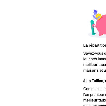
La répartitio
Savez-vous 
leur prêt imm
meilleur tau
maisons
et
u
à La Taillée,
Comment conn
l'emprunteur 
meilleur tau
montant empru