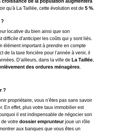
a
croissance de la population augmentera
oir qu'à La Taillée, cette évolution est de
5 %
.
 ?
leur locative du bien ainsi que son
ifficile d'anticiper les coûts qui y sont liés.
st un élément important à prendre en compte
t de la taxe foncière pour l'année à venir, il
nnées. D'ailleurs, dans la ville de
La Taillée
,
'enlèvement des ordures ménagères
.
r ?
ir propriétaire, vous n'êtes pas sans savoir
. En effet, plus votre taux immobilier est
pourquoi il est indispensable de négocier son
 de votre
dossier emprunteur
joue un rôle
i montrer aux banques que vous êtes un