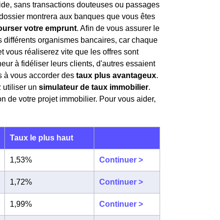
lide, sans transactions douteuses ou passages
re dossier montrera aux banques que vous êtes
ourser votre emprunt
. Afin de vous assurer le
s différents organismes bancaires, car chaque
t vous réaliserez vite que les offres sont
ur à fidéliser leurs clients, d'autres essaient
es à vous accorder des
taux plus avantageux
.
utiliser un
simulateur de taux immobilier
.
on de votre projet immobilier. Pour vous aider,
Taux le plus haut
1,53%
Continuer >
1,72%
Continuer >
1,99%
Continuer >