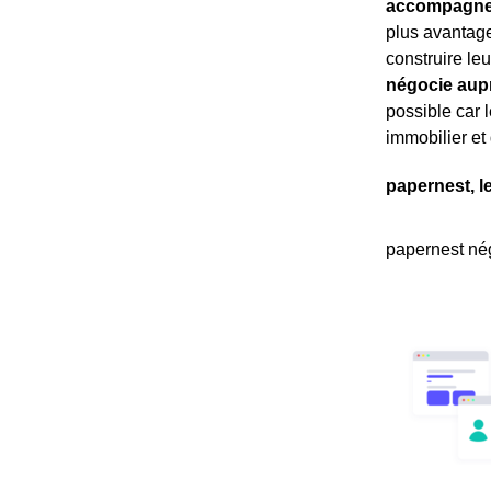
accompagne 
plus avantage
construire leu
négocie aup
possible car 
immobilier et 
papernest, l
papernest nég