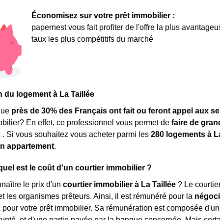
Économisez sur votre prêt immobilier :
papernest vous fait profiter de l'offre la plus avantage
taux les plus compétitifs du marché
n du logement à La Taillée
que
près de 30% des Français ont fait ou feront appel aux se
obilier? En effet, ce professionnel vous permet de
faire de gra
x
. Si vous souhaitez vous acheter parmi les
280 logements à La
n appartement
.
 quel est le coût d'un courtier immobilier ?
aître le prix d'un
courtier immobilier à La Taillée
? Le courtie
et les organismes prêteurs. Ainsi, il est rémunéré pour la
négoci
x
pour votre prêt immobilier. Sa rémunération est composée d'u
nté, et d'une partie payée par la banque concernée. Mais certai