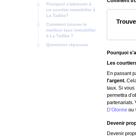
Comment trou
Pourquoi s'adresser à
un courtier immobilier à
La Taillée?
Trouve
Comment trouver le
meilleur taux immobilier
à La Taillée ?
Questions réponses
Pourquoi s'a
Les courtier
En passant pa
l'argent.
Cela
taux. Si vous
permettra d'o
partenariats.
D'Olonne
ou
Devenir propr
Devenir propr