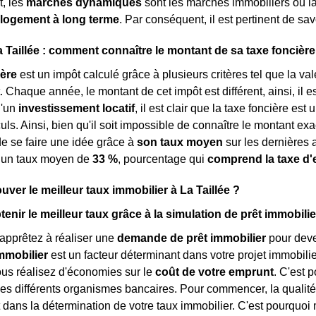
t, les
marchés dynamiques
sont les marchés immobiliers où l
 logement à long terme
. Par conséquent, il est pertinent de sav
a Taillée : comment connaître le montant de sa taxe foncière
ière
est un impôt calculé grâce à plusieurs critères tel que la va
haque année, le montant de cet impôt est différent, ainsi, il est d
d'un
investissement locatif
, il est clair que la taxe foncière e
ls. Ainsi, bien qu'il soit impossible de connaître le montant exac
de se faire une idée grâce à
son taux moyen
sur les dernières a
à un taux moyen de
33 %
, pourcentage qui
comprend la taxe d
ver le meilleur taux immobilier à La Taillée ?
nir le meilleur taux grâce à la simulation de prêt immobilie
apprêtez à réaliser une
demande de prêt immobilier
pour deven
mmobilier
est un facteur déterminant dans votre projet immobilier
vous réalisez d'économies sur le
coût de votre emprunt
. C'est 
es différents organismes bancaires. Pour commencer, la qualité
t dans la détermination de votre taux immobilier. C'est pourquo