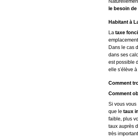
Naturellemen
le besoin de
Habitant à L
La
taxe fonc
emplacement. C
Dans le cas 
dans ses calcu
est possible 
elle s'élève 
Comment trou
Comment obte
Si vous vous 
que le
taux i
faible, plus 
taux auprès d
très importan