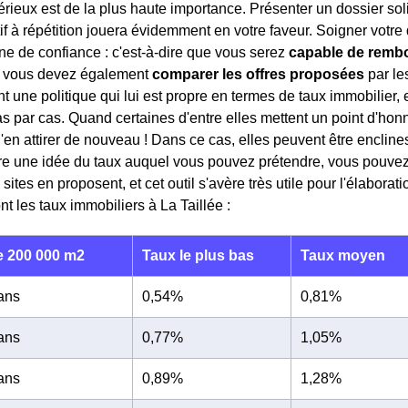
rieux est de la plus haute importance. Présenter un dossier so
if à répétition jouera évidemment en votre faveur. Soigner vot
igne de confiance : c'est-à-dire que vous serez
capable de remb
x, vous devez également
comparer les offres proposées
par le
 une politique qui lui est propre en termes de taux immobilier, e
s par cas. Quand certaines d'entre elles mettent un point d'honne
d'en attirer de nouveau ! Dans ce cas, elles peuvent être enclin
re une idée du taux auquel vous pouvez prétendre, vous pouvez 
tes en proposent, et cet outil s'avère très utile pour l'élaborati
nt les taux immobiliers à La Taillée :
 200 000 m2
Taux le plus bas
Taux moyen
 ans
0,54%
0,81%
 ans
0,77%
1,05%
 ans
0,89%
1,28%