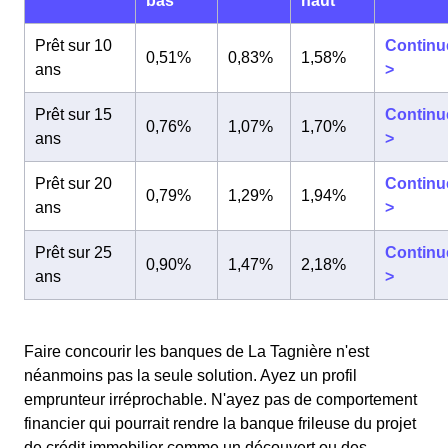
bas
haut
Prêt sur 10
Continu
0,51%
0,83%
1,58%
ans
>
Prêt sur 15
Continu
0,76%
1,07%
1,70%
ans
>
Prêt sur 20
Continu
0,79%
1,29%
1,94%
ans
>
Prêt sur 25
Continu
0,90%
1,47%
2,18%
ans
>
Faire concourir les banques de La Tagnière n'est
néanmoins pas la seule solution. Ayez un profil
emprunteur irréprochable. N'ayez pas de comportement
financier qui pourrait rendre la banque frileuse du projet
de crédit immobilier comme un découvert ou des