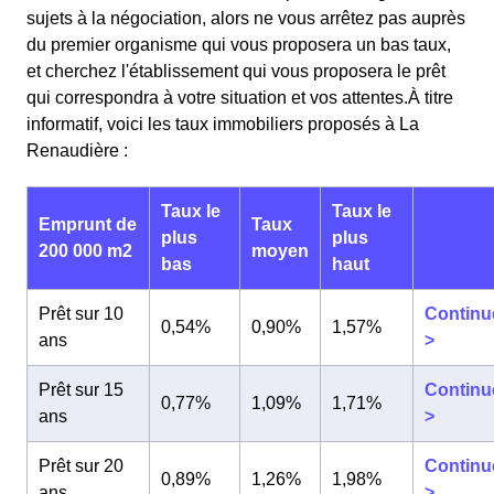
sujets à la négociation, alors ne vous arrêtez pas auprès
du premier organisme qui vous proposera un bas taux,
et cherchez l'établissement qui vous proposera le prêt
qui correspondra à votre situation et vos attentes.À titre
informatif, voici les taux immobiliers proposés à La
Renaudière :
Taux le
Taux le
Emprunt de
Taux
plus
plus
200 000 m2
moyen
bas
haut
Prêt sur 10
Continu
0,54%
0,90%
1,57%
ans
>
Prêt sur 15
Continu
0,77%
1,09%
1,71%
ans
>
Prêt sur 20
Continu
0,89%
1,26%
1,98%
ans
>