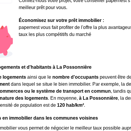
Confiez-nous votre projet, votre conseiller papernest s
meilleur prêt pour vous.
Économisez sur votre prêt immobilier :
papernest vous fait profiter de l'offre la plus avantage
taux les plus compétitifs du marché
ogements et d'habitants à La Possonnière
e logements
ainsi que le
nombre d'occupants
peuvent être de
ment
dans lequel se situe le bien immobilier. Par exemple, la 
ommerces ou le système de transport en commun
, tandis 
a nature des logements
. En moyenne,
à La Possonnière
, la d
densité de population est de
120 hab/km²
.
s en immobilier dans les communes voisines
mmobilier vous permet de négocier le meilleur taux possible aupr