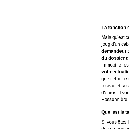
La fonction 
Mais qu'est c
joug d'un cab
demandeur
d
du dossier d
immobilier est
votre situati
que celui-ci s
réseau et ses
d'euros. Il vo
Possonnière. 
Quel est le 
Si vous êtes
des ordures 