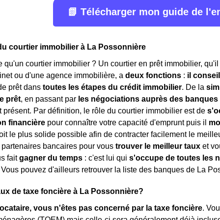
📗 Télécharger mon guide de l'
du courtier immobilier à La Possonnière
e qu'un courtier immobilier ? Un courtier en prêt immobilier, qu'i
inet ou d'une agence immobilière, a
deux fonctions
:
il consei
e prêt dans
toutes les étapes du crédit immobilier
. De la
sim
e prêt
, en passant par
les négociations auprès des banques
 présent. Par définition, le rôle du courtier immobilier est de
s'o
on financière
pour connaître votre capacité d'emprunt puis il
mo
oit le plus solide possible afin de contracter facilement le meilleu
 partenaires bancaires pour vous
trouver le meilleur taux
et vo
us fait
gagner du temps
: c'est lui qui
s'occupe de toutes les 
Vous pouvez d'ailleurs retrouver la liste des banques de La Po
taux de taxe foncière à La Possonnière?
locataire, vous n'êtes pas concerné par la taxe foncière
. Vo
ménagères (TOEM) mais celle-ci sera généralement déjà inclu