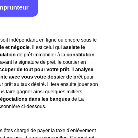
emprunteur
l soit indépendant, en ligne ou encore sous le
lle et négocie
. Il est celui qui
assiste le
ulation
de prêt immobilier à la
constitution
avant la signature de prêt, le courtier en
ccuper de tout pour votre prêt
. Il
analyse
nte avec vous votre dossier de prêt
pour
r prêt au taux désiré. Il fera ensuite jouer son
us faire gagner ainsi quelques milliers
négociations dans les banques
de La
ssonnière ci-dessous.
us êtes chargé de payer la taxe d'enlèvement
se dans vos charges mensuelles. Cependant,