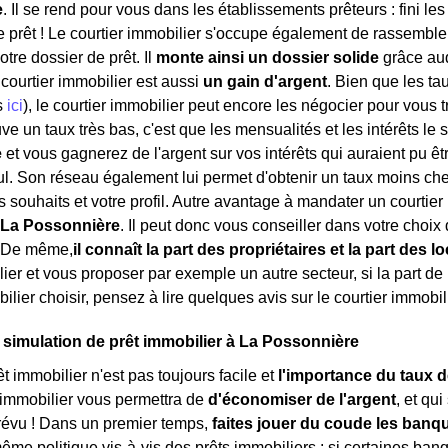
e
. Il se rend pour vous dans les établissements prêteurs : fini les
e prêt ! Le courtier immobilier s'occupe également de rassembler
tre dossier de prêt. Il
monte ainsi un dossier solide
grâce auq
ourtier immobilier est aussi
un gain d'argent
. Bien que les ta
s
ici
), le courtier immobilier peut encore les négocier pour vous 
e un taux très bas, c'est que les mensualités et les intérêts le 
e
et vous gagnerez de l'argent sur vos intérêts qui auraient pu êtr
. Son réseau également lui permet d'obtenir un taux moins che
s souhaits et votre profil. Autre avantage à mandater un courtier
 La Possonnière
. Il peut donc vous conseiller dans votre choix
? De même,
il connaît la part des propriétaires et la part des l
ier et vous proposer par exemple un autre secteur, si la part de 
ilier choisir, pensez à lire quelques avis sur le courtier immobi
 simulation de prêt immobilier à La Possonnière
t immobilier n'est pas toujours facile et
l'importance du taux d
 immobilier vous permettra de
d'économiser de l'argent
, et qu
révu ! Dans un premier temps,
faites jouer du coude les ban
même politique vis-à-vis des prêts immobiliers : si certaines ban