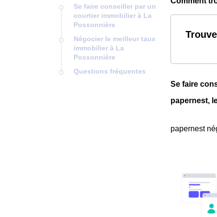
Comment trou
Se faire conseiller par un
courtier immobilier à La
Possonnière
Trouve
Négocier le meilleur taux
immobilier à La
Possonnière
Questions fréquentes
Se faire con
papernest, l
papernest nég