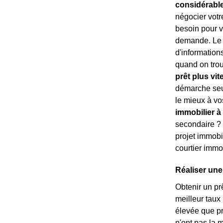
considérabl
négocier votr
besoin pour vo
demande. Le c
d'information
quand on trouv
prêt plus vit
démarche seul
le mieux à vo
immobilier à
secondaire 
projet immobil
courtier immob
Réaliser une
Obtenir un prê
meilleur taux
élevée que p
n'ont pas la 