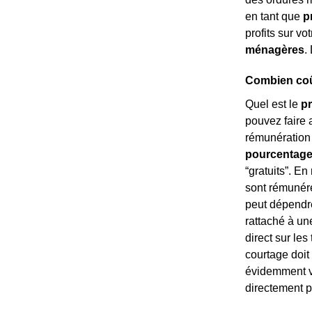
en tant que
p
profits sur vo
ménagères
.
Combien coût
Quel est le
pr
pouvez faire 
rémunération 
pourcentage
“gratuits”. En
sont rémuné
peut dépendre
rattaché à un
direct sur les
courtage doit
évidemment va
directement p