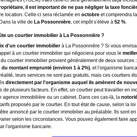
ropriétaire, il est important de ne pas négliger la taxe fonciè
tre location. Celle-ci sera réclamée en
octobre
et comprendra l
 Dans la ville de
La Possonnière
, cet impôt s'élève à
52 %
.
e un courtier immobilier à La Possonnière ?
ix d'un courtier immobilier
à La Possonnière ? Si vous envisag
appel à un courtier immobilier qui négociera pour vous le
meille
du courtier immobilier provient généralement de deux sources : 
 du montant emprunté (environ 1 à 2%)
, et l'organisme banca
 réalité, leurs services ne sont pas gratuits, mais ces courtiers 
rés
directement par l'organisme auquel ils amènent de nouve
 de plusieurs facteurs. En effet, un courtier peut travailler en 
e agence immobilière ou un cabinet. Dans ces cas-là, la
notori
 tarifs proposés par le courtier. En tout état de cause, selon la lo
 être annoncé par le courtier immobilier au préalable. Ils sont 
rier selon les circonstances. Vous pouvez également faire appe
ar l'organisme bancaire.