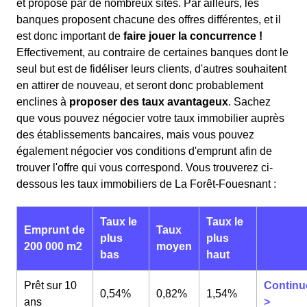
et proposé par de nombreux sites. Par ailleurs, les
banques proposent chacune des offres différentes, et il
est donc important de
faire jouer la concurrence !
Effectivement, au contraire de certaines banques dont le
seul but est de fidéliser leurs clients, d'autres souhaitent
en attirer de nouveau, et seront donc probablement
enclines à
proposer des taux avantageux
. Sachez
que vous pouvez négocier votre taux immobilier auprès
des établissements bancaires, mais vous pouvez
également négocier vos conditions d'emprunt afin de
trouver l'offre qui vous correspond. Vous trouverez ci-
dessous les taux immobiliers de La Forêt-Fouesnant :
Taux le
Taux le
Emprunt de
Taux
plus
plus
200 000 m2
moyen
bas
haut
Prêt sur 10
Continu
0,54%
0,82%
1,54%
ans
>