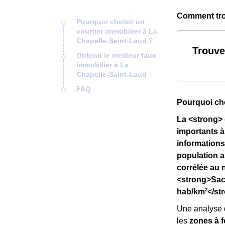
Comment trou
Pourquoi choisir un
courtier immobilier à La
Chapelle-Saint-Laud ?
Trouve
Obtenir le meilleur taux
immobilier à La
Chapelle-Saint-Laud
FAQ
Pourquoi cho
La <strong> 
importants à
informations
population a
corrélée au 
<strong>Sach
hab/km²</str
Une analyse 
les
zones à f