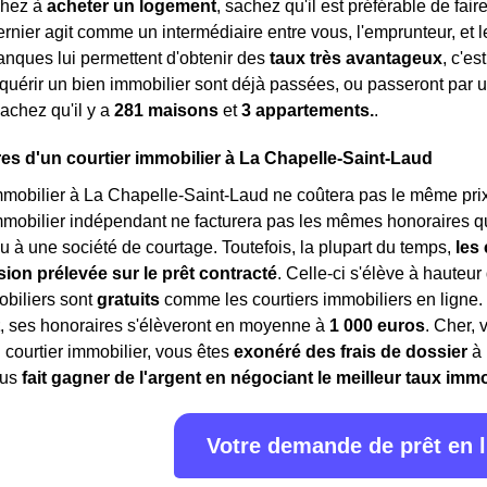
chez à
acheter un logement
, sachez qu'il est préférable de fai
dernier agit comme un intermédiaire entre vous, l'emprunteur, et
nques lui permettent d'obtenir des
taux très avantageux
, c'e
quérir un bien immobilier sont déjà passées, ou passeront par un
sachez qu'il y a
281 maisons
et
3 appartements.
.
es d'un courtier immobilier à La Chapelle-Saint-Laud
mmobilier à La Chapelle-Saint-Laud ne coûtera pas le même prix q
mmobilier indépendant ne facturera pas les mêmes honoraires qu
u à une société de courtage. Toutefois, la plupart du temps,
les
on prélevée sur le prêt contracté
. Celle-ci s'élève à hauteur 
obiliers sont
gratuits
comme les courtiers immobiliers en ligne
, ses honoraires s'élèveront en moyenne à
1 000 euros
. Cher, 
courtier immobilier, vous êtes
exonéré des frais de dossier
à 
ous
fait gagner de l'argent en négociant le meilleur taux immo
Votre demande de prêt en 