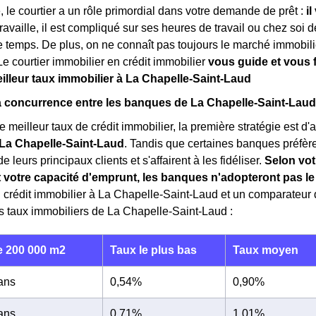
 le courtier a un rôle primordial dans votre demande de prêt :
i
ravaille, il est compliqué sur ses heures de travail ou chez soi 
 temps. De plus, on ne connaît pas toujours le marché immobilie
Le courtier immobilier en crédit immobilier
vous guide et vous f
eilleur taux immobilier à La Chapelle-Saint-Laud
la concurrence entre les banques de La Chapelle-Saint-Laud
e meilleur taux de crédit immobilier, la première stratégie est d
La Chapelle-Saint-Laud
. Tandis que certaines banques préfère
 leurs principaux clients et s'affairent à les fidéliser.
Selon vot
t votre capacité d'emprunt, les banques n'adopteront pas 
n crédit immobilier à La Chapelle-Saint-Laud et un comparateur 
s taux immobiliers de La Chapelle-Saint-Laud :
 200 000 m2
Taux le plus bas
Taux moyen
 ans
0,54%
0,90%
 ans
0,71%
1,01%