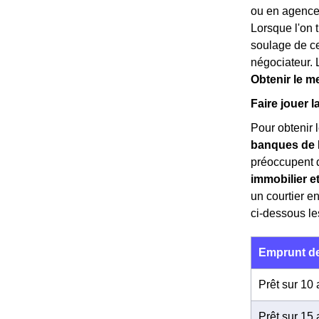
ou en agence,
Lorsque l'on t
soulage de ce
négociateur. 
Obtenir le m
Faire jouer 
Pour obtenir l
banques de 
préoccupent de
immobilier e
un courtier e
ci-dessous le
Emprunt de
Prêt sur 10
Prêt sur 15