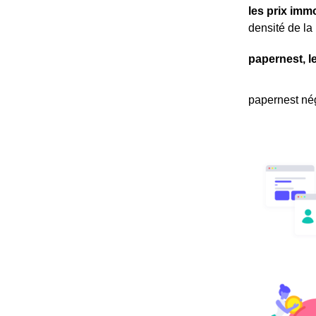
les prix immo
densité de la
papernest, l
papernest nég