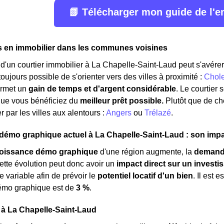
📗 Télécharger mon guide de l'
s en immobilier dans les communes voisines
d'un courtier immobilier à La Chapelle-Saint-Laud peut s'avérer 
t toujours possible de s'orienter vers des villes à proximité :
Chole
ermet un
gain de temps et d'argent considérable
. Le courtier
que vous bénéficiez du
meilleur prêt possible.
Plutôt que de c
 par les villes aux alentours :
Angers
ou
Trélazé
.
mo graphique actuel à La Chapelle-Saint-Laud : son impac
roissance démo graphique
d'une région augmente, la
demand
ette évolution peut donc avoir un
impact direct sur un investi
e variable afin de prévoir le
potentiel locatif d'un bien
. Il est 
émo graphique est de
3 %
.
 à La Chapelle-Saint-Laud