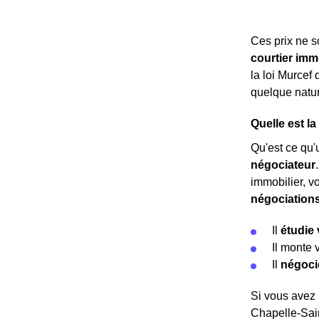
Ces prix ne 
courtier imm
la loi Murcef
quelque nature
Quelle est l
Qu'est ce qu'u
négociateur
immobilier, v
négociation
Il
étudie 
Il monte 
Il
négoci
Si vous avez 
Chapelle-Sain