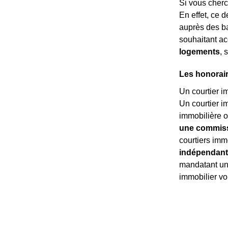
Si vous cher
En effet, ce 
auprès des ba
souhaitant ac
logements
, 
Les honorair
Un courtier i
Un courtier i
immobilière o
une commissi
courtiers imm
indépendant
mandatant un 
immobilier v