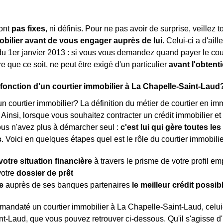
sont
pas fixes
, ni définis. Pour ne pas avoir de surprise, veillez 
obilier avant de vous engager auprès de lui
. Celui-ci a d'ail
 du 1er janvier 2013 : si vous vous demandez quand payer le cou
 que ce soit, ne peut être exigé d'un particulier
avant l'obtent
a fonction d'un courtier immobilier à La Chapelle-Saint-Laud
n courtier immobilier? La définition du métier de courtier en immob
. Ainsi, lorsque vous souhaitez contracter un crédit immobilier e
ous n'avez plus à démarcher seul :
c'est lui qui gère toutes l
s
. Voici en quelques étapes quel est le rôle du courtier immobilie
votre situation financière
à travers le prisme de votre profil e
votre
dossier de prêt
e
auprès de ses banques partenaires
le meilleur crédit possib
mandaté un courtier immobilier à La Chapelle-Saint-Laud, celui
t-Laud, que vous pouvez retrouver ci-dessous. Qu'il s'agisse d'