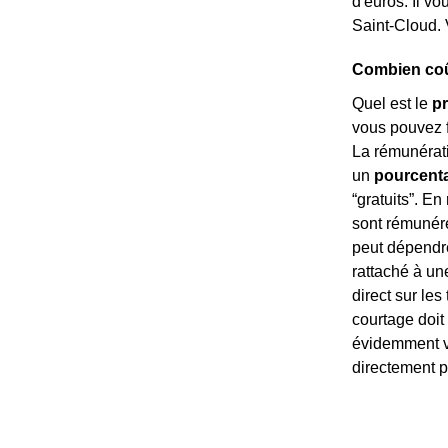
d'euros. Il vo
Saint-Cloud. 
Combien coût
Quel est le
pr
vous pouvez f
La rémunérati
un
pourcenta
“gratuits”. En
sont rémuné
peut dépendre
rattaché à un
direct sur les
courtage doit
évidemment va
directement p