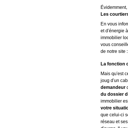
Évidemment, 
Les courtier
En vous info
et d'énergie 
immobilier loc
vous conseill
de notre site 
La fonction 
Mais qu'est c
joug d'un cab
demandeur
d
du dossier d
immobilier est
votre situati
que celui-ci s
réseau et ses