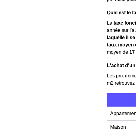
Quel est le 
La
taxe fonc
année sur l'au
laquelle il se
taux moyen
d
moyen de
17
L'achat d'un
Les prix immo
m
2
retrouvez 
Appartemen
Maison