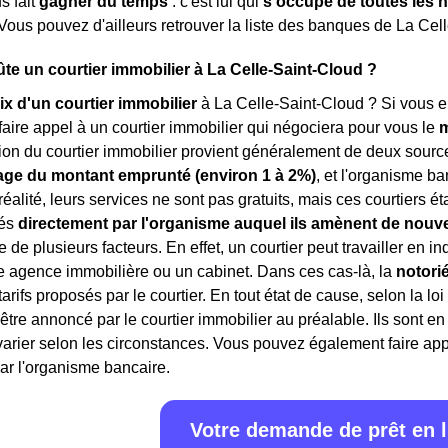
us fait
gagner du temps
: c'est lui qui
s'occupe de toutes les 
Vous pouvez d'ailleurs retrouver la liste des banques de La Cel
e un courtier immobilier à La Celle-Saint-Cloud ?
ix d'un courtier immobilier
à La Celle-Saint-Cloud ? Si vous en
aire appel à un courtier immobilier qui négociera pour vous le
m
on du courtier immobilier provient généralement de deux sources
ge du montant emprunté (environ 1 à 2%)
, et l'organisme ba
 réalité, leurs services ne sont pas gratuits, mais ces courtiers 
rés
directement par l'organisme auquel ils amènent de nouve
 de plusieurs facteurs. En effet, un courtier peut travailler en 
e agence immobilière ou un cabinet. Dans ces cas-là, la
notori
 tarifs proposés par le courtier. En tout état de cause, selon la lo
 être annoncé par le courtier immobilier au préalable. Ils sont 
rier selon les circonstances. Vous pouvez également faire appe
ar l'organisme bancaire.
Votre demande de prêt en 