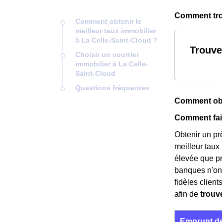
Comment trou
Comment obtenir le
meilleur taux immobilier
à La Celle-Saint-Cloud ?
Trouve
Choisir un courtier
immobilier à La Celle-
Saint-Cloud
Questions fréquentes
Comment obte
Comment fair
Obtenir un prê
meilleur taux
élevée que p
banques n'ont
fidèles clien
afin de
trouve
Emprunt de