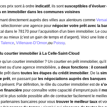
ces prix sont à ordre
indicatif
, ils sont
susceptibles d'évoluer
s en immobilier dans les communes voisines
rmant directement auprès des villes aux alentours comme
Versai
à sélectionner une agence pour
négocier votre prêt avec la ba
al dans le 78170 pour l'acquisition d'un bien immobilier. Le cour
er au mieux (c'est un gain de temps et d'argent). Voici une liste
:
Talence
,
Villenave-D'Ornon
,ou
Poissy
.
du courtier immobilier à La Celle-Saint-Cloud
e qu'un courtier immobilier ? Un courtier en prêt immobilier, qu'i
inet ou d'une agence immobilière, a
deux fonctions
:
il consei
e prêt dans
toutes les étapes du crédit immobilier
. De la
sim
e prêt
, en passant par
les négociations auprès des banques
 présent. Par définition, le rôle du courtier immobilier est de
s'o
on financière
pour connaître votre capacité d'emprunt puis il
mo
oit le plus solide possible afin de contracter facilement le meilleu
 partenaires bancaires pour vous
trouver le meilleur taux
et vo