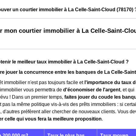
ver un courtier immobilier à La Celle-Saint-Cloud (78170) 
r mon courtier immobilier à La Celle-Saint-Clo
nir le meilleur taux immobilier à La Celle-Saint-Cloud ?
e jouer la concurrence entre les banques de La Celle-Sain
t immobilier n'est pas toujours facile et
l'importance du taux d
 immobilier vous permettra de
d'économiser de l'argent
, et qu
révu ! Dans un premier temps,
faites jouer du coude les banq
 pas la même politique vis-à-vis des prêts immobiliers : si cert
ts, d'autres préfèrent aller chercher de nouveaux clients. Vous
r celle qui vous fera la meilleure proposition
.
 200 000 m2
Taux le plus bas
Taux moyen