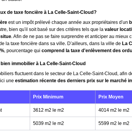
taux de taxe foncière à La Celle-Saint-Cloud?
ière
est un impôt prélevé chaque année aux propriétaires d'un
b
tre, bien qu'il soit basé sur des critères tels que la
valeur locat
 situe
. Afin de ne pas se faire surprendre et anticiper au mieux ce
e la taxe foncière dans sa ville. D'ailleurs, dans la ville de
La C
 %
, pourcentage qui
comprend la taxe d'enlèvement des ord
 bien immobilier à La Celle-Saint-Cloud
biliers fluctuent dans le secteur de La Celle-Saint-Cloud, afin 
ici une
estimation récente des derniers prix sur le marché i
Prix Minimum
Prix Moyen
t
3612 m2 le m
2
4014 m2 le m
2
5039 m2 le m
2
5599 m2 le m
2