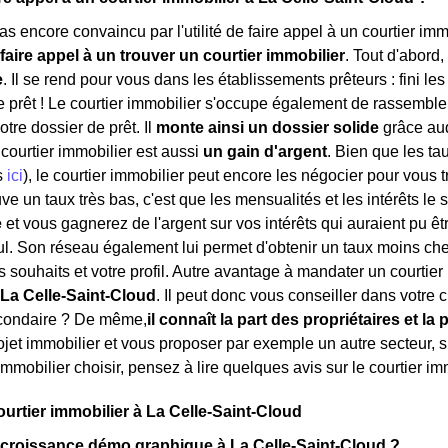
s encore convaincu par l'utilité de faire appel à un courtier imm
faire appel à un trouver un courtier immobilier
. Tout d'abord,
e
. Il se rend pour vous dans les établissements prêteurs : fini les
e prêt ! Le courtier immobilier s'occupe également de rassembler
tre dossier de prêt. Il
monte ainsi un dossier solide
grâce auq
ourtier immobilier est aussi
un gain d'argent
. Bien que les ta
s
ici
), le courtier immobilier peut encore les négocier pour vous 
e un taux très bas, c'est que les mensualités et les intérêts le 
e
et vous gagnerez de l'argent sur vos intérêts qui auraient pu êtr
. Son réseau également lui permet d'obtenir un taux moins che
s souhaits et votre profil. Autre avantage à mandater un courtier
 La Celle-Saint-Cloud
. Il peut donc vous conseiller dans votre 
condaire ? De même,
il connaît la part des propriétaires et la 
jet immobilier et vous proposer par exemple un autre secteur, si 
immobilier choisir, pensez à lire quelques avis sur le courtier i
ourtier immobilier à La Celle-Saint-Cloud
 croissance démo graphique à La Celle-Saint-Cloud ?