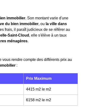
ien immobilier
. Son montant varie d'une
ive du bien immobilier
, ou
la ville dans
s frais, il paraît judicieux de se référer au
elle-Saint-Cloud
, elle s'élève à un taux
ures ménagères
.
de vous rendre compte des différents prix au
mmobilier
:
Prix Maximum
4415 m2 le m
2
6158 m2 le m
2