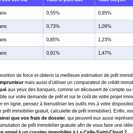
 ans
0,55%
0,95%
 ans
0,73%
1,09%
 ans
0,85%
1,23%
 ans
0,91%
1,47%
osition de force et obtenir la meilleure estimation de prêt immobi
 emprunteur
mais aussi d'utiliser un comparateur de crédit immo
qué
aux yeux des banques, comme un découvert de compte ou d
ble sur votre demande de prêt et sur le coût de votre projet imm
r en ligne, pensez à bienutiliser les outils mis à votre dispositio
e prêt immobilier gratuit, calculette de prêt immobilier). Enfin, 
insi que vos frais de dossier
, qui peuvent eux aussi représe
imulation de prêt immobilier gratuite afin de vous faire une idée 
re appel à un courtier immobilier à La Celle-Saint-Cloud ?