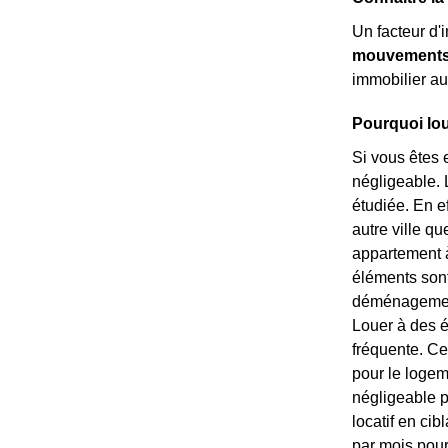
Un facteur d'
mouvements 
immobilier au
Pourquoi lou
Si vous êtes 
négligeable. L
étudiée. En e
autre ville qu
appartement à 
éléments sont 
déménagement 
Louer à des é
fréquente. Ce
pour le logem
négligeable p
locatif en ci
par mois pour