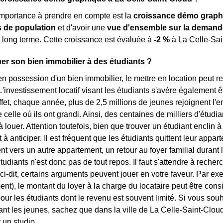
importance à prendre en compte est la
croissance démo graph
de population
et d'avoir une
vue d'ensemble sur la demand
 long terme. Cette croissance est évaluée à
-2 %
à La Celle-Sai
er son bien immobilier à des étudiants ?
en possession d'un bien immobilier, le mettre en location peut 
'investissement locatif visant les étudiants s'avère également êt
ffet, chaque année, plus de 2,5 millions de jeunes rejoignent 
e celle où ils ont grandi. Ainsi, des centaines de milliers d'étu
louer. Attention toutefois, bien que trouver un étudiant enclin à l
à anticiper. Il est fréquent que les étudiants quittent leur appar
vers un autre appartement, un retour au foyer familial durant l
tudiants n'est donc pas de tout repos. Il faut s'attendre à rech
ci-dit, certains arguments peuvent jouer en votre faveur. Par exe
ent), le montant du loyer à la charge du locataire peut être con
our les étudiants dont le revenu est souvent limité. Si vous sou
blant les jeunes, sachez que dans la ville de La Celle-Saint-Clou
 un studio.