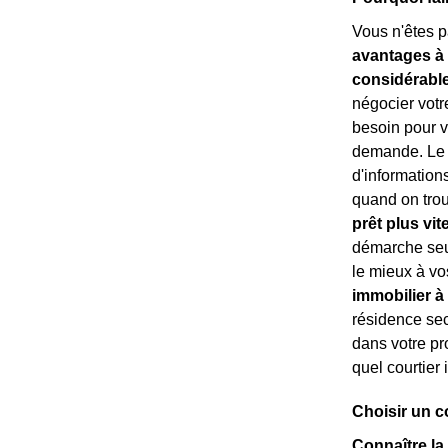
Vous n'êtes pa
avantages à 
considérabl
négocier votr
besoin pour vo
demande. Le c
d'information
quand on trouv
prêt plus vit
démarche seul
le mieux à vo
immobilier à
résidence se
dans votre pro
quel courtier 
Choisir un c
Connaître la