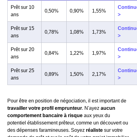
Prêt sur 10
Continu
0,50%
0,90%
1,55%
ans
>
Prêt sur 15
Continu
0,78%
1,08%
1,73%
ans
>
Prêt sur 20
Continu
0,84%
1,22%
1,97%
ans
>
Prêt sur 25
Continu
0,89%
1,50%
2,17%
ans
>
Pour être en position de négociation, il est important de
travailler votre profil emprunteur
. N'ayez
aucun
comportement bancaire à risque
aux yeux du
potentiel établissement prêteur, comme un découvert ou
des dépenses faramineuses. Soyez
réaliste
sur votre