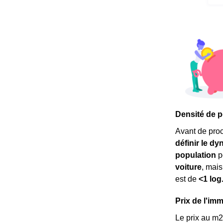
Densité de p
Avant de pro
définir le d
population
p
voiture
, mai
est de
<1 log
Prix de l'imm
Le prix au m
2