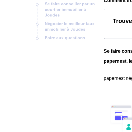
Comment trou
Se faire conseiller par un
courtier immobilier à
Joudes
Trouve
Négocier le meilleur taux
immobilier à Joudes
Foire aux questions
Se faire con
papernest, l
papernest nég