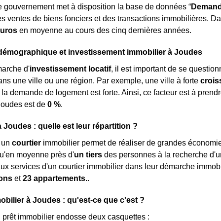
e gouvernement met à disposition la base de données “
Demande
s ventes de biens fonciers et des transactions immobilières. Da
euros
en moyenne au cours des cinq dernières années.
démographique et investissement immobilier à Joudes
arche d'
investissement locatif
, il est important de se question
ns une ville ou une région. Par exemple, une ville à forte
croi
ù la demande de logement est forte. Ainsi, ce facteur est à pren
Joudes est de
0 %
.
Joudes : quelle est leur répartition ?
à un
courtier
immobilier permet de réaliser de grandes économies
qu'en moyenne près d'
un tiers
des personnes à la recherche d'
aux services d'un courtier immobilier dans leur démarche immobi
ons
et
23 appartements.
.
obilier à Joudes : qu'est-ce que c'est ?
n prêt immobilier endosse deux casquettes :