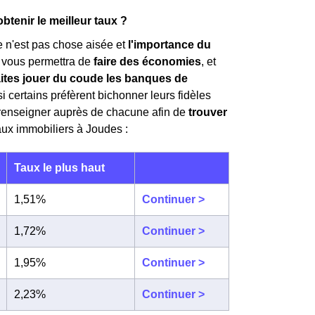
tenir le meilleur taux ?
e n'est pas chose aisée et
l'importance du
r vous permettra de
faire des économies
, et
aites jouer du coude les banques de
si certains préfèrent bichonner leurs fidèles
 renseigner auprès de chacune afin de
trouver
taux immobiliers à Joudes :
Taux le plus haut
1,51%
Continuer >
1,72%
Continuer >
1,95%
Continuer >
2,23%
Continuer >