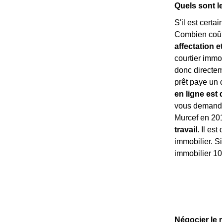
Quels sont l
S'il est certa
Combien coût
affectation e
courtier immo
donc directe
prêt paye un 
en ligne est 
vous demandez
Murcef en 201
travail
. Il es
immobilier. Si
immobilier 10
Négocier le 