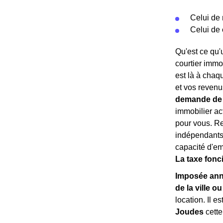
Celui de
Celui de
Qu'est ce qu'u
courtier immo
est là à chaqu
et vos revenus
demande de 
immobilier a
pour vous. Re
indépendants 
capacité d'em
La taxe fonc
Imposée ann
de la ville 
location. Il 
Joudes
cette