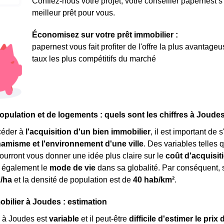
Confiez-nous votre projet, votre conseiller papernest s
meilleur prêt pour vous.
Économisez sur votre prêt immobilier :
papernest vous fait profiter de l'offre la plus avantage
taux les plus compétitifs du marché
opulation et de logements : quels sont les chiffres à Joude
céder à
l'acquisition d'un bien immobilier
, il est important d
ynamisme et l'environnement d'une ville
. Des variables telles 
ourront vous donner une idée plus claire sur le
coût d'acquisit
s également le
mode de vie
dans sa globalité. Par conséquent, 
./ha
et la densité de population est de
40 hab/km²
.
obilier à Joudes : estimation
à Joudes est
variable
et il peut-être
difficile d'estimer le prix