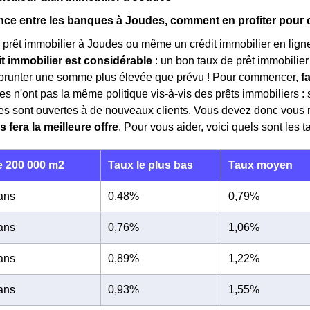
ce entre les banques à Joudes, comment en profiter pour ob
 prêt immobilier à Joudes ou même un crédit immobilier en lign
it immobilier est considérable
: un bon taux de prêt immobilie
emprunter une somme plus élevée que prévu ! Pour commencer,
f
tes n'ont pas la même politique vis-à-vis des prêts immobiliers : 
tres sont ouvertes à de nouveaux clients. Vous devez donc vous
s fera la meilleure offre
. Pour vous aider, voici quels sont les 
 200 000 m2
Taux le plus bas
Taux moyen
 ans
0,48%
0,79%
 ans
0,76%
1,06%
 ans
0,89%
1,22%
 ans
0,93%
1,55%