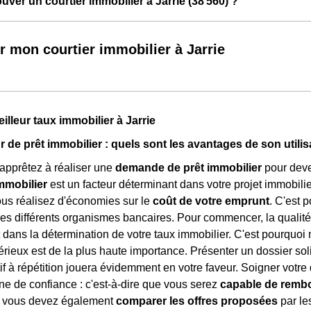
ver un courtier immobilier à Jarrie (38 560) ?
r mon courtier immobilier à Jarrie
illeur taux immobilier à Jarrie
r de prêt immobilier : quels sont les avantages de son utilis
apprêtez à réaliser une
demande de prêt immobilier
pour deven
mmobilier
est un facteur déterminant dans votre projet immobilier
vous réalisez d'économies sur le
coût de votre emprunt
. C'est 
es différents organismes bancaires. Pour commencer, la qualité
t dans la détermination de votre taux immobilier. C'est pourquo
rieux est de la plus haute importance. Présenter un dossier so
if à répétition jouera évidemment en votre faveur. Soigner vot
igne de confiance : c'est-à-dire que vous serez
capable de remb
x, vous devez également
comparer les offres proposées
par le