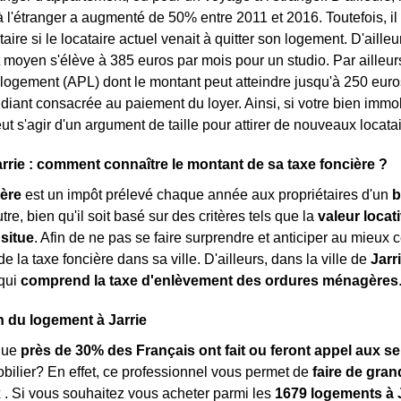
à l'étranger a augmenté de 50% entre 2011 et 2016. Toutefois, il
ire si le locataire actuel venait à quitter son logement. D'ailleurs, 
t moyen s'élève à 385 euros par mois pour un studio. Par ailleur
 logement (APL) dont le montant peut atteindre jusqu'à 250 euro
diant consacrée au paiement du loyer. Ainsi, si votre bien immobi
ut s'agir d'un argument de taille pour attirer de nouveaux locatai
arrie : comment connaître le montant de sa taxe foncière ?
ière
est un impôt prélevé chaque année aux propriétaires d'un
b
tre, bien qu'il soit basé sur des critères tels que la
valeur locat
 situe
. Afin de ne pas se faire surprendre et anticiper au mieux ce
e la taxe foncière dans sa ville. D'ailleurs, dans la ville de
Jarr
qui
comprend la taxe d'enlèvement des ordures ménagères
on du logement à Jarrie
que
près de 30% des Français ont fait ou feront appel aux se
obilier? En effet, ce professionnel vous permet de
faire de gra
x
. Si vous souhaitez vous acheter parmi les
1679 logements à J