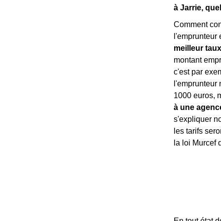
à Jarrie, que
Comment conn
l'emprunteur 
meilleur tau
montant empru
c'est par exe
l'emprunteur 
1000 euros, ma
à une agence
s'expliquer 
les tarifs ser
la loi Murcef
En tout état 