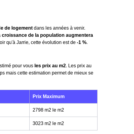
e de logement
dans les années à venir.
a
croissance de la population augmentera
oir qu'à Jarrie, cette évolution est de
-1 %
.
estimé pour vous
les prix au m
2
. Les prix au
ps mais cette estimation permet de mieux se
Prix Maximum
2798 m2 le m
2
3023 m2 le m
2