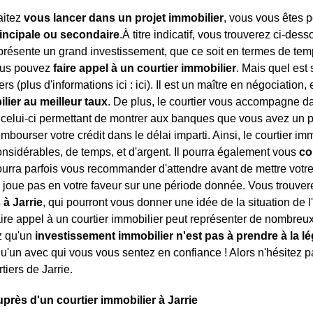
aitez
vous lancer dans un projet immobilier
, vous vous êtes p
incipale ou secondaire
.À titre indicatif, vous trouverez ci-dess
présente un grand investissement, que ce soit en termes de temp
ous pouvez
faire appel à un courtier immobilier
. Mais quel est 
rs (plus d'informations ici :
ici). Il est un maître en négociation,
lier au meilleur taux
. De plus, le courtier vous accompagne d
, celui-ci permettant de montrer aux banques que vous avez un p
mbourser votre crédit dans le délai imparti. Ainsi, le courtier i
sidérables, de temps, et d'argent. Il pourra également vous
co
ourra parfois vous recommander d'attendre avant de mettre votre 
 joue pas en votre faveur sur une période donnée. Vous trouvere
 à Jarrie
, qui pourront vous donner une idée de la situation de 
 faire appel à un courtier immobilier peut représenter de nombre
z qu'un
investissement immobilier n'est pas à prendre à la l
u'un avec qui vous vous sentez en confiance ! Alors n'hésitez p
rtiers de Jarrie.
près d'un courtier immobilier à Jarrie