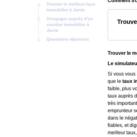
Comment trou
Trouver le meilleur taux
immobilier à Jarrie
S'engager auprès d'un
Trouve
courtier immobilier à
Jarrie
Questions réponses
Trouver le me
Le simulateu
Si vous vous 
que le
taux i
faible, plus 
taux auprès d
très importan
emprunteur sé
dans le négat
fiables, et d
meilleur tau