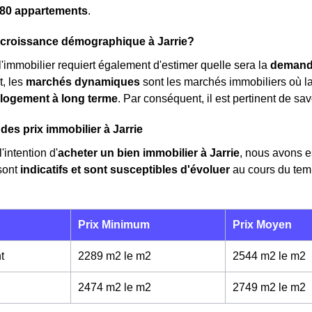
80 appartements
.
a croissance démographique à Jarrie?
 l'immobilier requiert également d'estimer quelle sera la
demand
t, les
marchés dynamiques
sont les marchés immobiliers où l
 logement à long terme
. Par conséquent, il est pertinent de sav
des prix immobilier à Jarrie
'intention d'
acheter un bien immobilier à Jarrie
, nous avons 
sont
indicatifs et sont susceptibles d'évoluer
au cours du tem
Prix Minimum
Prix Moyen
t
2289 m2 le m
2
2544 m2 le m
2
2474 m2 le m
2
2749 m2 le m
2