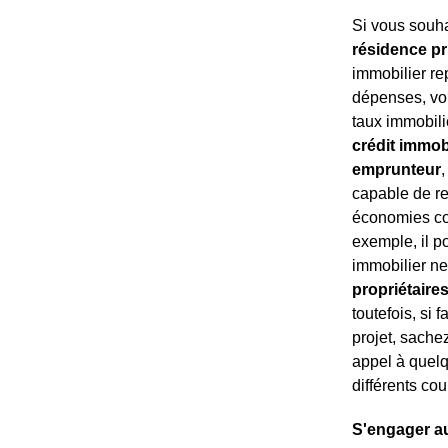
Si vous souh
résidence pr
immobilier re
dépenses, v
taux immobilie
crédit immobi
emprunteur
capable de re
économies con
exemple, il p
immobilier ne
propriétaires
toutefois, si
projet, sache
appel à quelq
différents cou
S'engager au