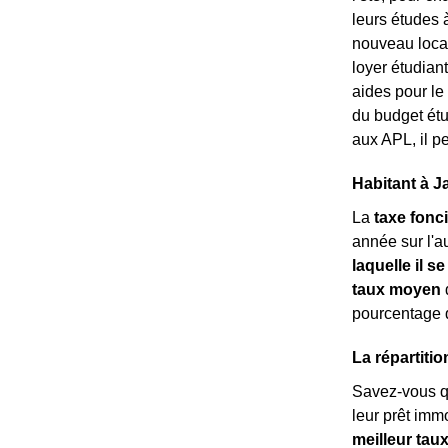
leurs études 
nouveau locata
loyer étudian
aides pour le
du budget étu
aux APL, il pe
Habitant à J
La
taxe fonc
année sur l'au
laquelle il se
taux moyen
d
pourcentage 
La répartiti
Savez-vous 
leur prêt imm
meilleur tau