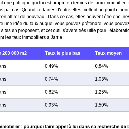
 une politique qui lui est propre en termes de taux immobilier, e
s par cas. Quand certaines d'entre elles mettent un point d'honne
d'en attirer de nouveau ! Dans ce cas, elles peuvent être enclin
re une idée du taux auquel vous pouvez prétendre, vous pouvez 
tes en proposent, et cet outil s'avère très utile pour l'élaborati
nt les taux immobiliers à Jarrie :
 200 000 m2
Taux le plus bas
Taux moyen
 ans
0,49%
0,84%
 ans
0,74%
1,03%
 ans
0,82%
1,25%
 ans
0,93%
1,50%
immobilier : pourquoi faire appel à lui dans sa recherche de 