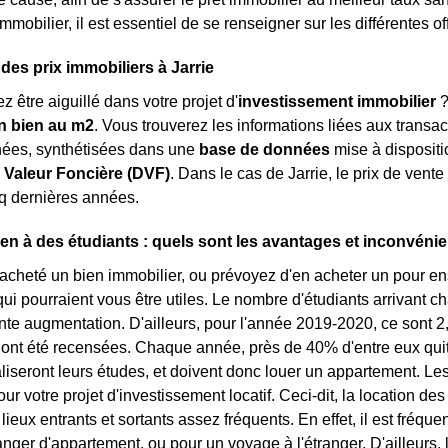
immobilier, il est essentiel de se renseigner sur les différentes 
des prix immobiliers à Jarrie
 être aiguillé dans votre projet d'
investissement immobilier
?
n bien au m
2
. Vous trouverez les informations liées aux transac
nées, synthétisées dans une
base de données
mise à dispositi
Valeur Foncière (DVF)
. Dans le cas de Jarrie, le prix de vent
q dernières années.
en à des étudiants : quels sont les avantages et inconvénie
acheté un bien immobilier, ou prévoyez d'en acheter un pour ens
qui pourraient vous être utiles. Le nombre d'étudiants arrivant
nte augmentation. D'ailleurs, pour l'année 2019-2020, ce sont 2
 ont été recensées. Chaque année, près de 40% d'entre eux quitten
réaliseront leurs études, et doivent donc louer un appartement. 
ur votre projet d'investissement locatif. Ceci-dit, la location de
lieux entrants et sortants assez fréquents. En effet, il est fréqu
hanger d'appartement, ou pour un voyage à l'étranger. D'ailleurs,