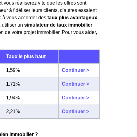
t vous réaliserez vite que les offres sont
ur à fidéliser leurs clients, d'autres essaient
es à vous accorder des
taux plus avantageux
.
utiliser un
simulateur de taux immobilier
.
on de votre projet immobilier. Pour vous aider,
Taux le plus haut
1,59%
Continuer >
1,71%
Continuer >
1,94%
Continuer >
2,21%
Continuer >
bien immobilier ?