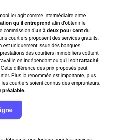
mobilier agit comme intermédiaire entre
ation qu'il entreprend
afin d'obtenir le
ne commission d'
un à deux pour cent
du
ns courtiers proposent des services gratuits,
ion est uniquement issue des banques,
 prestations des courtiers immobiliers coûtent
travaille en indépendant ou qu'il soit
rattaché
. Cette différence des prix proposés peut
rtier. Plus la renommée est importante, plus
par les courtiers soient connus des emprunteurs,
u préalable
.
ligne
ans débourser une fortune pour les services