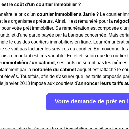
l est le coût d'un courtier immobilier ?
aître le prix d'un
courtier immobilier à Jarrie
? Le courtier im
et les organismes prêteurs. Ainsi, il est rémunéré pour la
négoci
x
pour votre prêt immobilier. Sa rémunération est composée d'u
nté, et d'une partie payée par la banque concernée. Mais certai
mple le cas des courtiers immobiliers en ligne. Leur rémunérat
ne se voit pas facturer les services du courtier. En moyenne, les
is ce montant est très variable. En effet, selon que le courtier 
 immobilière / un cabinet
, ses tarifs ne seront pas les mêmes
notamment par la
notoriété du cabinet
auquel est rattaché le cou
ont élevés. Toutefois, afin de s'assurer que les tarifs proposés 
 de janvier 2013 impose aux courtiers d'
annoncer leurs tarifs a
Votre demande de prêt en 
de cause, afin de s'assurer le prêt immobilier au meilleur taux s