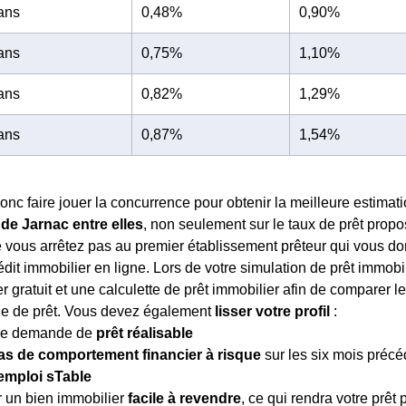
 ans
0,48%
0,90%
 ans
0,75%
1,10%
 ans
0,82%
1,29%
 ans
0,87%
1,54%
nc faire jouer la concurrence pour obtenir la meilleure estimati
de Jarnac entre elles
, non seulement sur le taux de prêt propo
vous arrêtez pas au premier établissement prêteur qui vous donn
édit immobilier en ligne. Lors de votre simulation de prêt immobi
r gratuit et une calculette de prêt immobilier afin de comparer le
e de prêt. Vous devez également
lisser votre profil
:
ne demande de
prêt réalisable
as de comportement financier à risque
sur les six mois précé
emploi sTable
r un bien immobilier
facile à revendre
, ce qui rendra votre prêt p