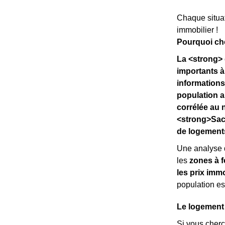
Chaque situat
immobilier !
Pourquoi cho
La <strong> 
importants à
informations
population a
corrélée au 
<strong>Sach
de logements
Une analyse 
les
zones à f
les prix immo
population es
Le logement
Si vous cher