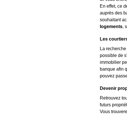
En effet, ce 
auprès des ba
souhaitant ac
logements
, 
Les courtier
La recherche d
possible de s'
immobilier p
banque afin 
pouvez passer
Devenir propr
Retrouvez tous
futurs propri
Vous trouvere