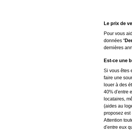
Le prix de v
Pour vous ai
données “
Dem
dernières ann
Est-ce une b
Si vous êtes 
faire une sou
louer à des é
40% d'entre eu
locataires, m
(aides au log
proposez est 
Attention tou
d'entre eux q