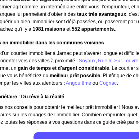
dernier agit comme un intermédiaire entre vous, l'emprunteur, et
nques lui permettent d'obtenir des
taux très avantageux
, c'e
quérir un bien immobilier sont déjà passées, ou passeront par un
sachez qu'il y a
1981 maisons
et
552 appartements.
.
s en immobilier dans les communes voisines
'un courtier immobilier à Jarnac peut s'avérer longue et difficile
orienter vers des villes à proximité :
Soyaux
,
Ruelle-Sur-Touvre
ermet un
gain de temps et d'argent considérable
. Le courtier
que vous bénéficiez du
meilleur prêt possible.
Plutôt que de c
 par les villes aux alentours :
Angoulême
ou
Cognac
.
iétaire : Du rêve à la réalité
 nos conseils pour obtenir le meilleur prêt immobilier ! Nous avon
étaires sur les rouages de l'immobilier. Combien emprunter, quel
z toutes les réponses à vos questions dans ce guide créé par n