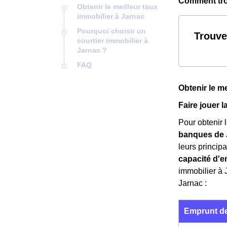
Comment trou
Obtenir le meilleur taux
immobilier à Jarnac
Pourquoi choisir un
Trouve
courtier immobilier à
Jarnac ?
FAQ
Obtenir le m
Faire jouer 
Pour obtenir l
banques de 
leurs principau
capacité d'e
immobilier à 
Jarnac :
Emprunt de