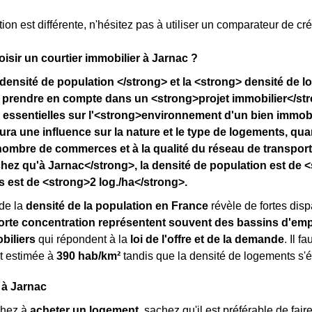
ion est différente, n'hésitez pas à utiliser un comparateur de cré
isir un courtier immobilier à Jarnac ?
densité de population </strong> et la <strong> densité de 
 prendre en compte dans un <strong>projet immobilier</str
 essentielles sur l'<strong>environnement d'un bien immobil
ura une influence sur la nature et le type de logements, qu
nombre de commerces et à la qualité du réseau de transpor
ez qu'à Jarnac</strong>, la densité de population est de <
 est de <strong>2 log./ha</strong>.
de la
densité de la population en France
révèle de fortes dispa
orte concentration représentent souvent des bassins d'emp
biliers
qui répondent à la
loi de l'offre et de la demande
. Il f
t estimée à
390 hab/km²
tandis que la densité de logements s'
 à Jarnac
chez à
acheter un logement
, sachez qu'il est préférable de fai