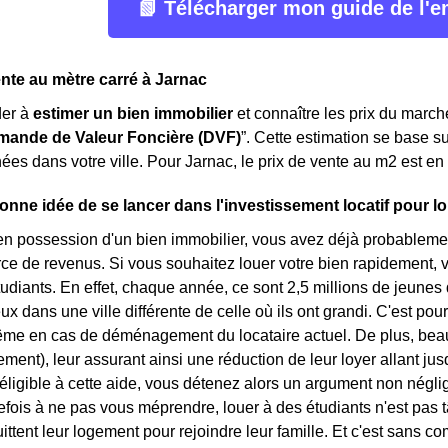
📗 Télécharger mon guide de l'
ente au mètre carré à Jarnac
der à
estimer un bien immobilier
et connaître les prix du marché
ande de Valeur Foncière (DVF)
”. Cette estimation se base s
ées dans votre ville. Pour Jarnac, le prix de vente au m
2
est en
onne idée de se lancer dans l'investissement locatif pour l
en possession d'un bien immobilier, vous avez déjà probablemen
rce de revenus. Si vous souhaitez louer votre bien rapidement, v
tudiants. En effet, chaque année, ce sont 2,5 millions de jeunes
x dans une ville différente de celle où ils ont grandi. C'est pou
ême en cas de déménagement du locataire actuel. De plus, beau
ement), leur assurant ainsi une réduction de leur loyer allant ju
éligible à cette aide, vous détenez alors un argument non néglig
tefois à ne pas vous méprendre, louer à des étudiants n'est pas 
uittent leur logement pour rejoindre leur famille. Et c'est sans c