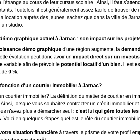
à l'étrange au cours de leur cursus scolaire ! Ainsi, il faut s'at
rtants. Toutefois, il est généralement assez facile de trouver de
 la location auprès des jeunes, sachez que dans la ville de Jarn
 un studio.
mo graphique actuel à Jarnac : son impact sur les projet
roissance démo graphique
d'une région augmente, la
demand
ette évolution peut donc avoir un
impact direct sur un investi
e variable afin de prévoir le
potentiel locatif d'un bien
. Il est
t de
0 %
.
a fonction d'un courtier immobilier à Jarnac?
n courtier immobilier? La définition du métier de courtier en immob
. Ainsi, lorsque vous souhaitez contracter un crédit immobilier e
ous n'avez plus à démarcher seul :
c'est lui qui gère toutes l
s
. Voici en quelques étapes quel est le rôle du courtier immobilie
votre situation financière
à travers le prisme de votre profil e
votre
dossier de prêt