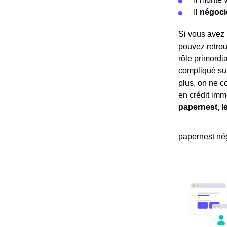
Il
négoci
Si vous avez 
pouvez retrou
rôle primordi
compliqué sur
plus, on ne c
en crédit imm
papernest, l
papernest nég