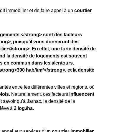
dit immobilier et de faire appel à un
courtier
logements </strong> sont des facteurs
ong>, puisqu'il vous donneront des
ier</strong>. En effet, une forte densité de
and la densité de logements est souvent
ts en commun dans les alentours.
strong>390 hab/km²</strong>, et la densité
rités entre les différentes villes et régions, où
lois
. Naturellement, ces facteurs
influencent
aut savoir qu'à Jarnac, la densité de la
élève à
2 log./ha.
re appel aux services d'un
courtier immobilier
.