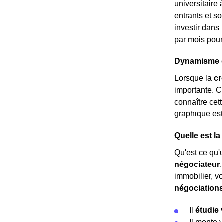
universitaire 
entrants et so
investir dans
par mois pour
Dynamisme dé
Lorsque la
c
importante. C
connaître cett
graphique es
Quelle est l
Qu'est ce qu'u
négociateur
immobilier, v
négociation
Il
étudie 
Il monte 