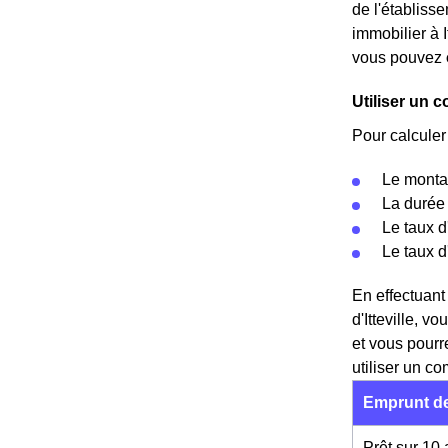
de l'établisse
immobilier à I
vous pouvez
Utiliser un c
Pour calculer
Le montan
La durée 
Le taux d
Le taux 
En effectuant
d'Itteville, 
et vous pourr
utiliser un co
Emprunt de
Prêt sur 10