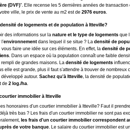
ère (DVF)
”. Elle recense les 5 dernières années de transaction
tre ville, le prix de vente au m
2
est de
2976 euros
.
 densité de logements et de population à Itteville?
r des informations sur la
nature et le type de logements
que l
l'
environnement
dans lequel il se situe ? La
densité de popu
 vous faire une idée sur ces éléments. En effet, la
densité de p
iens
. Dans un espace où la population connaît une faible densité
, rempli de grandes maisons. La
densité de logements
influenc
us elle est grande, plus il faut s'attendre à trouver de nombreu
développé autour.
Sachez qu'à Itteville
, la densité de populat
t de
2 log./ha
.
courtier immobilier à Itteville
es honoraires d'un courtier immobilier à Itteville? Faut il prendr
déjà très bas ? Les frais d'un courtier immobilier ne sont pas ex
éralement,
les frais d'un courtier immobilier correspondent 
uprès de votre banque
. Le salaire du courtier immobilier est 