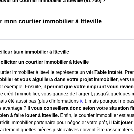
er un courtier immobilier à Itteville (91 760) ?
r mon courtier immobilier à Itteville
illeur taux immobilier à Itteville
olliciter un courtier immobilier à Itteville
rtier immobilier à Itteville représente un
vériTable intérêt
. Pre
ilier et vous aiguillera dans votre projet immobilier
, vers 
ar exemple. Ensuite,
il permet que votre emprunt vous revie
e crédit immobilier, vous gagnez de l'argent, jusqu'à quelques mi
mais été aussi bas (plus d'informations
ici
), mais pourquoi ne pas 
re avantage ?
Il vous conseillera donc selon votre situation fi
ien à faire louer à Itteville
. Enfin, le courtier immobilier est au
édit immobilier partenaire pour négocier votre prêt,
il fait jou
 exactement quelles pièces justificatives doivent être rassemblées