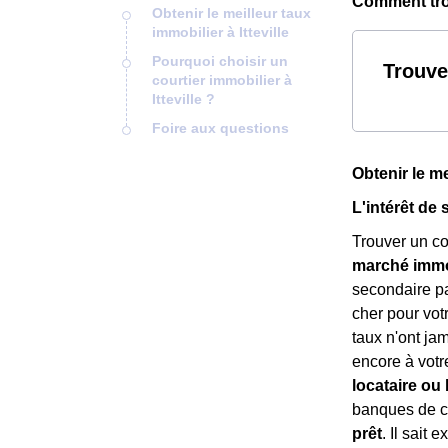
Comment trouv
Obtenir le meilleur taux
immobilier à Itteville
Pourquoi choisir un
Trouve
courtier immobilier à
Itteville ?
Foire aux questions
Obtenir le me
L'intérêt de s
Trouver un cou
marché immob
secondaire p
cher pour votr
taux n'ont ja
encore à vot
locataire ou b
banques de cr
prêt
. Il sait