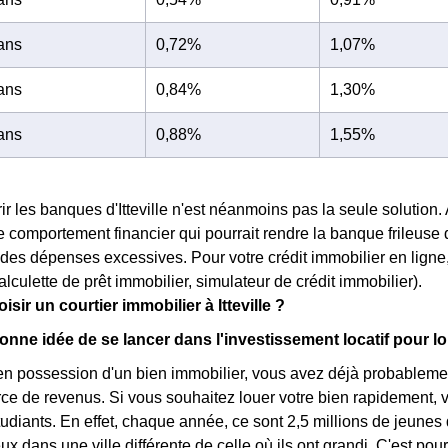
 ans
0,72%
1,07%
 ans
0,84%
1,30%
 ans
0,88%
1,55%
ir les banques d'Itteville n'est néanmoins pas la seule solution.
 comportement financier qui pourrait rendre la banque frileuse 
des dépenses excessives. Pour votre crédit immobilier en ligne, p
alculette de prêt immobilier, simulateur de crédit immobilier).
sir un courtier immobilier à Itteville ?
onne idée de se lancer dans l'investissement locatif pour l
en possession d'un bien immobilier, vous avez déjà probablemen
rce de revenus. Si vous souhaitez louer votre bien rapidement, v
tudiants. En effet, chaque année, ce sont 2,5 millions de jeunes
x dans une ville différente de celle où ils ont grandi. C'est pou