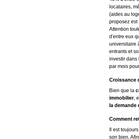
locataires, m
(aides au log
proposez est 
Attention tou
d'entre eux q
universitaire 
entrants et so
investir dans 
par mois pour
Croissance d
Bien que la
c
immobilier
, 
la demande 
Comment retr
Il est toujour
son bien. Afi