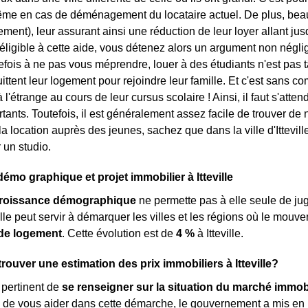
ême en cas de déménagement du locataire actuel. De plus, beau
ement), leur assurant ainsi une réduction de leur loyer allant ju
éligible à cette aide, vous détenez alors un argument non néglig
tefois à ne pas vous méprendre, louer à des étudiants n'est pas 
uittent leur logement pour rejoindre leur famille. Et c'est sans c
à l'étrange au cours de leur cursus scolaire ! Ainsi, il faut s'at
rtants. Toutefois, il est généralement assez facile de trouver de
la location auprès des jeunes, sachez que dans la ville d'Ittevil
 un studio.
émo graphique et projet immobilier à Itteville
roissance démographique
ne permette pas à elle seule de ju
elle peut servir à démarquer les villes et les régions où le mouv
de logement
. Cette évolution est de
4 %
à Itteville.
ouver une estimation des prix immobiliers à Itteville?
s pertinent de
se renseigner sur la situation du marché immobi
n de vous aider dans cette démarche, le gouvernement a mis en