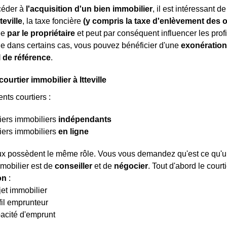
céder à
l'acquisition d'un bien immobilier
, il est intéressant 
tteville
, la taxe foncière
(y compris la taxe d'enlèvement des
lée
par le propriétaire
et peut par conséquent influencer les prof
e dans certains cas, vous pouvez bénéficier d'une
exonération
l de référence
.
courtier immobilier à Itteville
rents courtiers :
iers immobiliers
indépendants
iers immobiliers
en ligne
x possèdent le même rôle. Vous vous demandez qu'est ce qu'un co
mmobilier est de
conseiller
et de
négocier
. Tout d'abord le court
ion
:
jet immobilier
fil emprunteur
acité d'emprunt