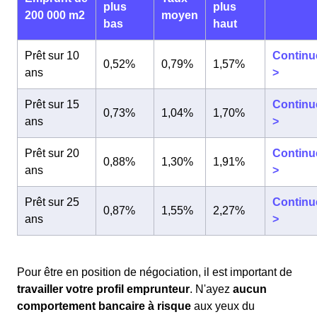
plus
plus
200 000 m2
moyen
bas
haut
Prêt sur 10
Continu
0,52%
0,79%
1,57%
ans
>
Prêt sur 15
Continu
0,73%
1,04%
1,70%
ans
>
Prêt sur 20
Continu
0,88%
1,30%
1,91%
ans
>
Prêt sur 25
Continu
0,87%
1,55%
2,27%
ans
>
Pour être en position de négociation, il est important de
travailler votre profil emprunteur
. N'ayez
aucun
comportement bancaire à risque
aux yeux du