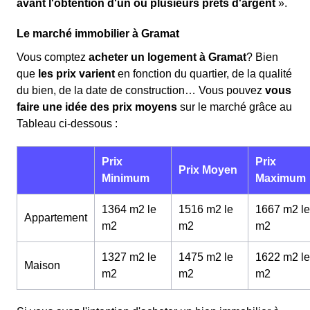
avant l'obtention d'un ou plusieurs prêts d'argent
».
Le marché immobilier à Gramat
Vous comptez
acheter un logement à Gramat
? Bien
que
les prix varient
en fonction du quartier, de la qualité
du bien, de la date de construction… Vous pouvez
vous
faire une idée des prix moyens
sur le marché grâce au
Tableau ci-dessous :
Prix
Prix
Prix Moyen
Minimum
Maximum
1364 m2 le
1516 m2 le
1667 m2 le
Appartement
m
2
m
2
m
2
1327 m2 le
1475 m2 le
1622 m2 le
Maison
m
2
m
2
m
2