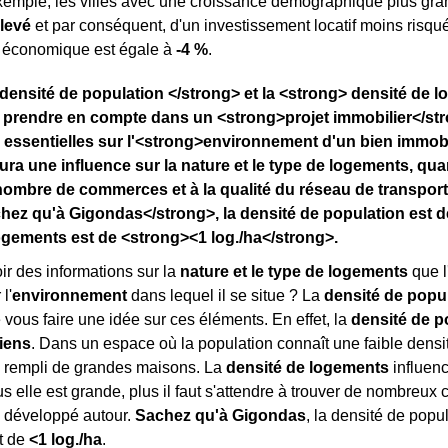
exemple, les villes avec une croissance démographique plus gr
élevé
et par conséquent, d'un investissement locatif moins risqué
e économique est égale à
-4 %
.
densité de population </strong> et la <strong> densité de 
 prendre en compte dans un <strong>projet immobilier</str
 essentielles sur l'<strong>environnement d'un bien immobil
ura une influence sur la nature et le type de logements, qu
nombre de commerces et à la qualité du réseau de transpor
ez qu'à Gigondas</strong>, la densité de population est d
ogements est de <strong><1 log./ha</strong>.
r des informations sur la
nature et le type de logements
que l
l'
environnement
dans lequel il se situe ? La
densité de popu
 vous faire une idée sur ces éléments. En effet, la
densité de p
iens
. Dans un espace où la population connaît une faible densité
, rempli de grandes maisons. La
densité de logements
influenc
us elle est grande, plus il faut s'attendre à trouver de nombreu
développé autour.
Sachez qu'à Gigondas
, la densité de popu
t de
<1 log./ha
.