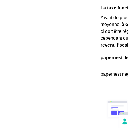
La taxe fonc
Avant de pro
moyenne,
à 
ci doit être r
cependant qu
revenu fisca
papernest, l
papernest nég