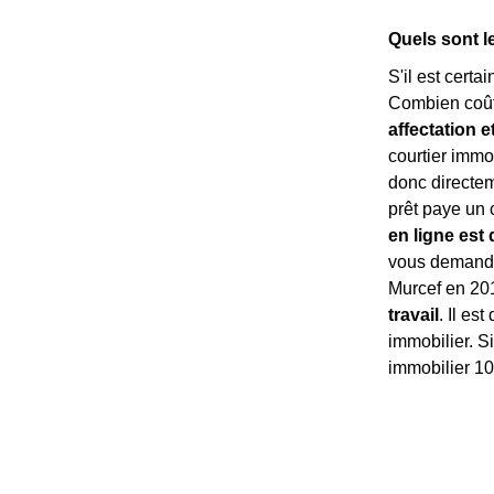
Quels sont l
S'il est certa
Combien coût
affectation e
courtier immo
donc directe
prêt paye un 
en ligne est 
vous demandez
Murcef en 201
travail
. Il es
immobilier. Si
immobilier 10