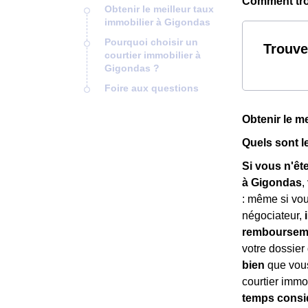
Comment trou
Obtenir le meilleur taux
immobilier à Gigondas
Pourquoi choisir un
Trouve
courtier immobilier à
Gigondas ?
Foire aux questions
Obtenir le m
Quels sont l
Si vous n'êt
à Gigondas
,
: même si vou
négociateur,
remboursemen
votre dossier 
bien
que vous
courtier immo
temps consi