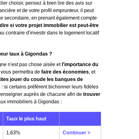
ier choisir, pensez à bien lire des avis sur
ncière et de votre profil emprunteur, il peut
ence secondaire, en prenant également compte
dire si votre projet immobilier est peut-être
au contraire d'investir dans le logement locatif
leur taux à Gigondas ?
gne n'est pas chose aisée et
l'importance du
r vous permettra de
faire des économies
, et
aites jouer du coude les banques de
: si certains préfèrent bichonner leurs fidèles
 renseigner auprès de chacune afin de
trouver
taux immobiliers à Gigondas :
Taux le plus haut
1,63%
Continuer >