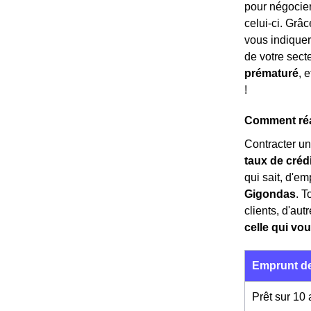
pour négocier.
celui-ci. Grâc
vous indiquer
de votre sect
prématuré
, 
!
Comment réal
Contracter un
taux de créd
qui sait, d'
Gigondas
. T
clients, d'au
celle qui vou
Emprunt de
Prêt sur 10