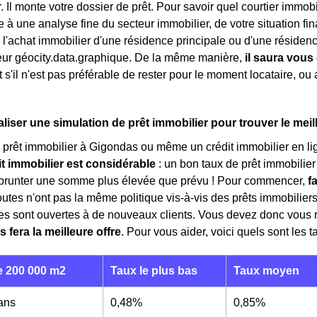
 Il monte votre dossier de prêt. Pour savoir quel courtier immobil
e à une analyse fine du secteur immobilier, de votre situation fina
 l'achat immobilier d'une résidence principale ou d'une résid
eur géocity.data.graphique. De la même manière,
il saura vous 
et s'il n'est pas préférable de rester pour le moment locataire, ou 
iser une simulation de prêt immobilier pour trouver le meil
 prêt immobilier à Gigondas ou même un crédit immobilier en li
it immobilier est considérable
: un bon taux de prêt immobilie
emprunter une somme plus élevée que prévu ! Pour commencer,
f
outes n'ont pas la même politique vis-à-vis des prêts immobiliers 
tres sont ouvertes à de nouveaux clients. Vous devez donc vous
s fera la meilleure offre
. Pour vous aider, voici quels sont les 
 200 000 m2
Taux le plus bas
Taux moyen
 ans
0,48%
0,85%