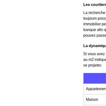
Les courtier
La recherche d
toujours possi
immobilier p
banque afin 
pouvez passer
La dynamiqu
Si vous avez l
au m
2
indiqu
se projeter.
Appartemen
Maison