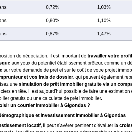
 ans
0,72%
1,03%
 ans
0,80%
1,10%
 ans
0,87%
1,47%
position de négociation, il est important de
travailler votre prof
isque
aux yeux du potentiel établissement prêteur, comme un d
te
sur votre demande de prêt et sur le coût de votre projet immob
prunteur et vos frais de dossier
, qui peuvent également re
lisez une
simulation de prêt immobilier gratuite via un compa
nciers en tête. Il est aujourd'hui possible de faire une estimatio
lier gratuits ou une calculette de prêt immobilier.
isir un courtier immobilier à Gigondas ?
démographique et investissement immobilier à Gigondas
estissement locatif
, il peut s'avérer pertinent d'évaluer
la croi