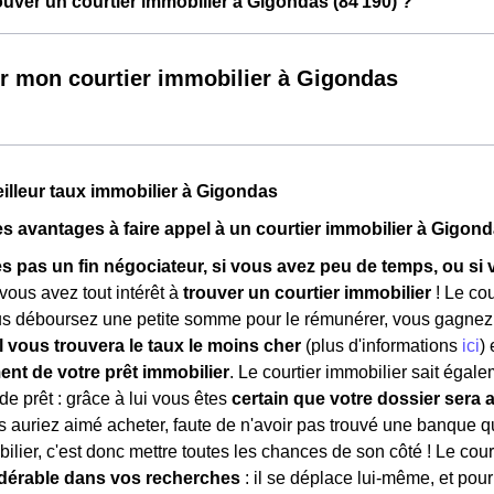
ver un courtier immobilier à Gigondas (84 190) ?
r mon courtier immobilier à Gigondas
eilleur taux immobilier à Gigondas
es avantages à faire appel à un courtier immobilier à Gigon
es pas un fin négociateur, si vous avez peu de temps, ou s
 vous avez tout intérêt à
trouver un courtier immobilier
! Le cou
s déboursez une petite somme pour le rémunérer, vous gagnez à 
il vous trouvera le taux le moins cher
(plus d'informations
ici
)
t de votre prêt immobilier
. Le courtier immobilier sait égal
de prêt : grâce à lui vous êtes
certain que votre dossier sera 
 auriez aimé acheter, faute de n'avoir pas trouvé une banque qui
bilier, c'est donc mettre toutes les chances de son côté ! Le cou
dérable dans vos recherches
: il se déplace lui-même, et pou