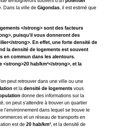
ande témoigneront souvent d'un
potentiel
. Dans la ville de
Gigondas
, il est estimé que
logements </strong> sont des facteurs
ong>, puisqu'il vous donneront des
ier</strong>. En effet, une forte densité de
and la densité de logements est souvent
ts en commun dans les alentours.
e <strong>20 hab/km²</strong>, et la
'on peut retrouver dans une ville ou une
lation
et la
densité de logements
vous
opulation
donne des informations sur la
, on peut s'attendre à trouver un quartier
e l'environnement dans lequel se trouve le
x commerces et un réseau de transports en
lation est de
20 hab/km²
, et la densité de