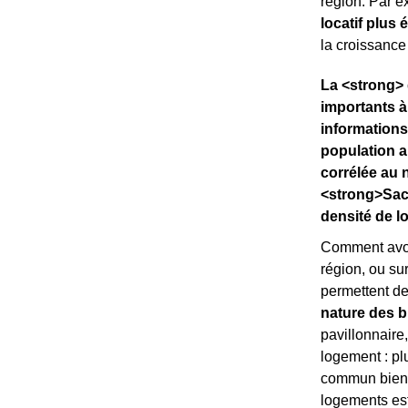
région. Par 
locatif plus 
la croissanc
La <strong> 
importants à
informations
population a
corrélée au 
<strong>Sach
densité de l
Comment avoi
région, ou sur 
permettent de
nature des b
pavillonnaire
logement : pl
commun bien 
logements es