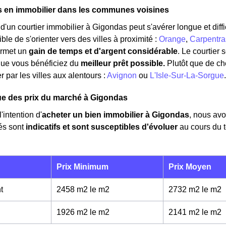
s en immobilier dans les communes voisines
'un courtier immobilier à Gigondas peut s'avérer longue et diffic
ble de s'orienter vers des villes à proximité :
Orange
,
Carpentra
ermet un
gain de temps et d'argent considérable
. Le courtier
que vous bénéficiez du
meilleur prêt possible.
Plutôt que de c
 par les villes aux alentours :
Avignon
ou
L'Isle-Sur-La-Sorgue
.
e des prix du marché à Gigondas
'intention d'
acheter un bien immobilier à Gigondas
, nous av
és sont
indicatifs et sont susceptibles d'évoluer
au cours du 
Prix Minimum
Prix Moyen
t
2458 m2 le m
2
2732 m2 le m
2
1926 m2 le m
2
2141 m2 le m
2