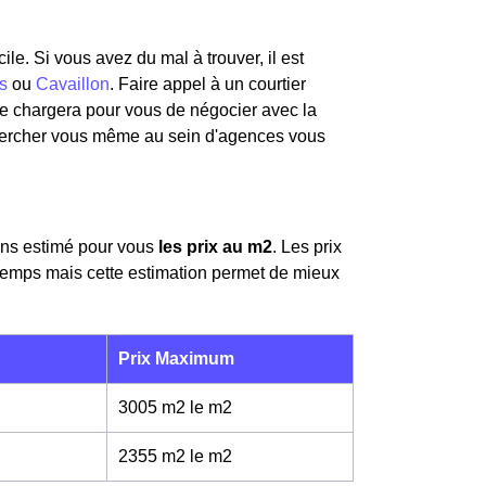
ile. Si vous avez du mal à trouver, il est
s
ou
Cavaillon
. Faire appel à un courtier
 se chargera pour vous de négocier avec la
hercher vous même au sein d'agences vous
ons estimé pour vous
les prix au m
2
. Les prix
temps mais cette estimation permet de mieux
Prix Maximum
3005 m2 le m
2
2355 m2 le m
2