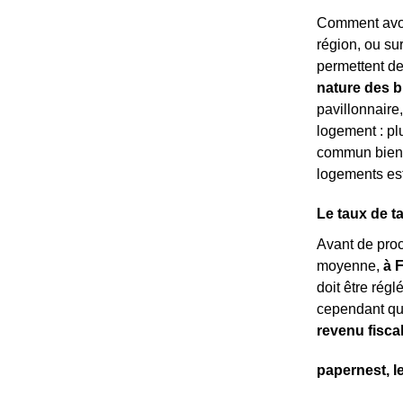
Comment avoi
région, ou sur 
permettent de
nature des b
pavillonnaire
logement : pl
commun bien 
logements es
Le taux de ta
Avant de pro
moyenne,
à F
doit être rég
cependant qu
revenu fisca
papernest, l