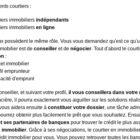
rents courtiers :
iers immobiliers
indépendants
iers immobiliers
en ligne
x possèdent le même rôle. Vous vous demandez qu'est ce qu'un co
mmobilier est de
conseiller
et de
négocier
. Tout d'abord le court
ion
:
jet immobilier
fil emprunteur
acité d'emprunt
nseiller, et suivant votre profil,
il vous conseillera dans votre
ncière, il pourra exactement vous aiguiller sur les solutions réali
l vous aidera ensuite à
constituer votre dossier
, une tâche admi
pourrez obtenir plus facilement le prêt que vous souhaitez. Ensui
t ses partenaires de banques
pour trouver le crédit le plus 
x immobilier
. Grâce à ses négociations, le courtier en immobili
rédit immobilier pour vous. Vous pouvez retrouver toutes les banq