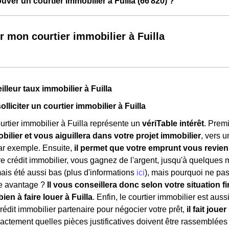
ver un courtier immobilier à Fuilla (66 820) ?
r mon courtier immobilier à Fuilla
illeur taux immobilier à Fuilla
solliciter un courtier immobilier à Fuilla
urtier immobilier à Fuilla représente un
vériTable intérêt
. Premi
ilier et vous aiguillera dans votre projet immobilier
, vers 
ar exemple. Ensuite,
il permet que votre emprunt vous revie
e crédit immobilier, vous gagnez de l'argent, jusqu'à quelques mi
mais été aussi bas (plus d'informations
ici
), mais pourquoi ne pas 
re avantage ?
Il vous conseillera donc selon votre situation fi
bien à faire louer à Fuilla
. Enfin, le courtier immobilier est aus
édit immobilier partenaire pour négocier votre prêt,
il fait jou
 exactement quelles pièces justificatives doivent être rassemblées