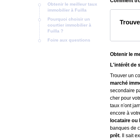
Comment trou
Obtenir le meilleur taux
immobilier à Fuilla
Pourquoi choisir un
Trouve
courtier immobilier à
Fuilla ?
Foire aux questions
Obtenir le me
L'intérêt de 
Trouver un co
marché immob
secondaire p
cher pour votr
taux n'ont ja
encore à vot
locataire ou 
banques de cr
prêt
. Il sait