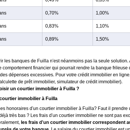
 ans
0,70%
1,00%
 ans
0,83%
1,10%
 ans
0,89%
1,50%
ir les banques de Fuilla n'est néanmoins pas la seule solution. 
 comportement financier qui pourrait rendre la banque frileuse 
des dépenses excessives. Pour votre crédit immobilier en ligne, p
alculette de prêt immobilier, simulateur de crédit immobilier).
sir un courtier immobilier à Fuilla ?
courtier immobilier à Fuilla
les honoraires d'un courtier immobilier à Fuilla? Faut il prendre 
déjà très bas ? Les frais d'un courtier immobilier ne sont pas ex
éralement,
les frais d'un courtier immobilier correspondent 
uprès de votre banque
. Le salaire du courtier immobilier est 