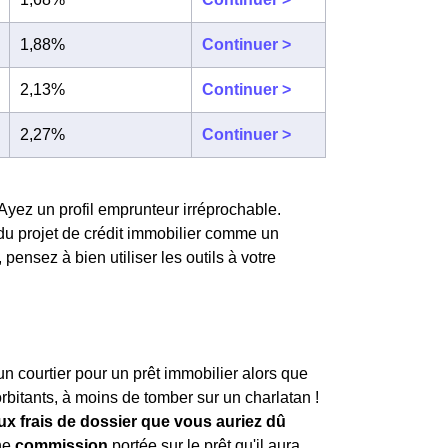
1,88%
Continuer >
2,13%
Continuer >
2,27%
Continuer >
Ayez un profil emprunteur irréprochable.
du projet de crédit immobilier comme un
ensez à bien utiliser les outils à votre
un courtier pour un prêt immobilier alors que
orbitants, à moins de tomber sur un charlatan !
aux frais de dossier que vous auriez dû
une
commission
portée sur le prêt qu'il aura