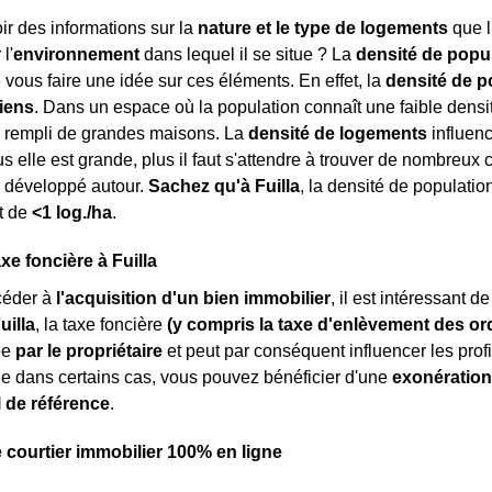
r des informations sur la
nature et le type de logements
que l
l'
environnement
dans lequel il se situe ? La
densité de popu
 vous faire une idée sur ces éléments. En effet, la
densité de p
iens
. Dans un espace où la population connaît une faible densité
, rempli de grandes maisons. La
densité de logements
influenc
us elle est grande, plus il faut s'attendre à trouver de nombreu
développé autour.
Sachez qu'à Fuilla
, la densité de populatio
t de
<1 log./ha
.
xe foncière à Fuilla
céder à
l'acquisition d'un bien immobilier
, il est intéressant 
uilla
, la taxe foncière
(y compris la taxe d'enlèvement des o
lée
par le propriétaire
et peut par conséquent influencer les prof
e dans certains cas, vous pouvez bénéficier d'une
exonération
l de référence
.
e courtier immobilier 100% en ligne