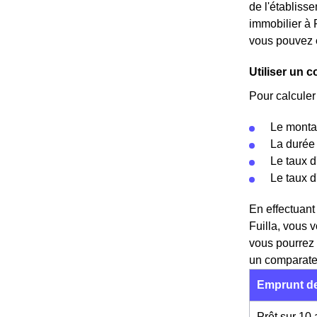
de l'établisse
immobilier à F
vous pouvez
Utiliser un c
Pour calculer
Le montan
La durée 
Le taux d
Le taux 
En effectuant
Fuilla, vous 
vous pourrez 
un comparateu
Emprunt de
Prêt sur 10