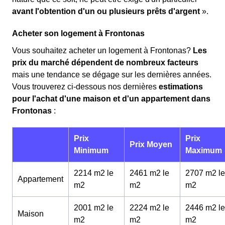
avant l'obtention d'un ou plusieurs prêts d'argent
».
Acheter son logement à Frontonas
Vous souhaitez acheter un logement à Frontonas?
Les
prix du marché dépendent de nombreux facteurs
mais une tendance se dégage sur les dernières années.
Vous trouverez ci-dessous nos dernières
estimations
pour l'achat d'une maison et d'un appartement dans
Frontonas
:
Prix
Prix
Prix Moyen
Minimum
Maximum
2214 m2 le
2461 m2 le
2707 m2 le
Appartement
m
2
m
2
m
2
2001 m2 le
2224 m2 le
2446 m2 le
Maison
m
2
m
2
m
2