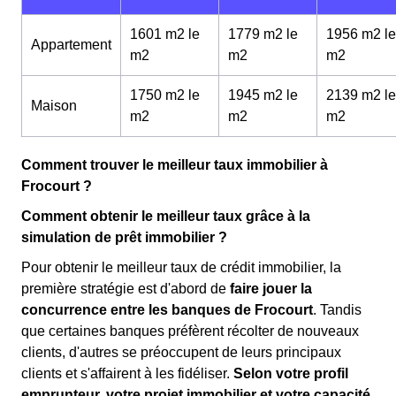
1601 m2 le
1779 m2 le
1956 m2 le
Appartement
m
2
m
2
m
2
1750 m2 le
1945 m2 le
2139 m2 le
Maison
m
2
m
2
m
2
Comment trouver le meilleur taux immobilier à
Frocourt ?
Comment obtenir le meilleur taux grâce à la
simulation de prêt immobilier ?
Pour obtenir le meilleur taux de crédit immobilier, la
première stratégie est d'abord de
faire jouer la
concurrence entre les banques de Frocourt
. Tandis
que certaines banques préfèrent récolter de nouveaux
clients, d'autres se préoccupent de leurs principaux
clients et s'affairent à les fidéliser.
Selon votre profil
emprunteur, votre projet immobilier et votre capacité