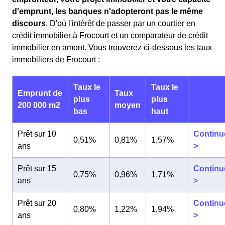
d'emprunt, les banques n'adopteront pas le même
discours
. D'où l'intérêt de passer par un courtier en
crédit immobilier à Frocourt et un comparateur de crédit
immobilier en amont. Vous trouverez ci-dessous les taux
immobiliers de Frocourt :
Taux le
Taux le
Emprunt de
Taux
plus
plus
200 000 m2
moyen
bas
haut
Prêt sur 10
Continu
0,51%
0,81%
1,57%
ans
>
Prêt sur 15
Continu
0,75%
0,96%
1,71%
ans
>
Prêt sur 20
Continu
0,80%
1,22%
1,94%
ans
>