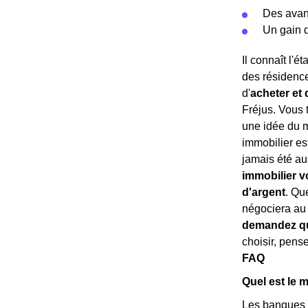
Des ava
Un gain 
Il connaît l'é
des résidence
d'
acheter et 
Fréjus. Vous 
une idée du m
immobilier es
jamais été au
immobilier v
d'argent
. Qu
négociera au
demandez qu
choisir, pense
FAQ
Quel est le m
Les banques s