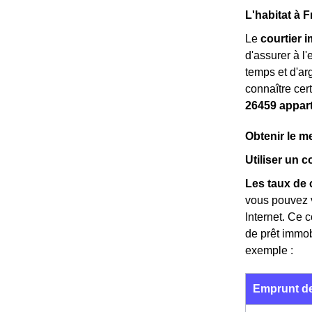
L'habitat à F
Le
courtier 
d'assurer à l
temps et d'ar
connaître cert
26459 appar
Obtenir le me
Utiliser un 
Les taux de 
vous pouvez v
Internet. Ce 
de prêt immob
exemple :
Emprunt de