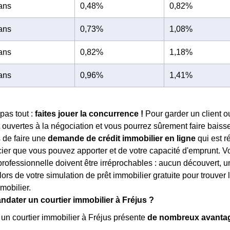
 ans
0,48%
0,82%
 ans
0,73%
1,08%
 ans
0,82%
1,18%
 ans
0,96%
1,41%
pas tout :
faites jouer la concurrence !
Pour garder un client o
ouvertes à la négociation et vous pourrez sûrement faire baisser 
 de faire une
demande de crédit immobilier en ligne
qui est r
ncier que vous pouvez apporter et de votre capacité d'emprunt. Vot
 professionnelle doivent être irréprochables : aucun découvert, 
lors de votre simulation de prêt immobilier gratuite pour trouver 
mobilier.
dater un courtier immobilier à Fréjus ?
 un courtier immobilier à Fréjus présente
de nombreux avanta