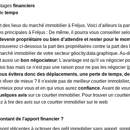
ntages
financiers
de
temps
tat des lieux du marché immobilier à Fréjus. Voici d'ailleurs la p
s principales à Fréjus : De même, il pourra vous conseiller selo
devenir propriétaire ou bien d'attendre et rester pour le mom
trouverez ci-dessous la part des propriétaires contre la part des
arché immobilier de votre secteur géocity.data.graphique. Au-del
t aussi un
bon négociateur
: L'avantage est qu'il va négocier p
ssi bas mais ce n'est pas une raison pour ne pas les négocier (
ous évitera donc des déplacements, une perte de temps, des
e rêver de mieux ? Il n'existe pas de meilleur courtier immobilier,
 mieux pour vous et en qui vous aurez
confiance
. Avant de vous
elques avis
sur ce courtier immobilier. Pour trouver un courtie
z à lire des avis sur ce courtier immobilier sur le web
ontant de l'apport financier ?
ont réticentes à octroyer des prêt immobilier sans apport, simpl