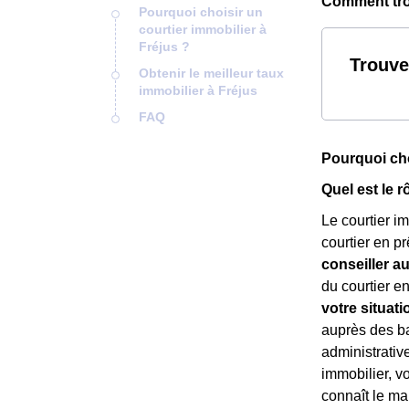
Comment trou
Pourquoi choisir un
courtier immobilier à
Fréjus ?
Trouve
Obtenir le meilleur taux
immobilier à Fréjus
FAQ
Pourquoi cho
Quel est le r
Le courtier i
courtier en p
conseiller a
du courtier e
votre situati
auprès des ba
administrativ
immobilier, v
connaît le ma