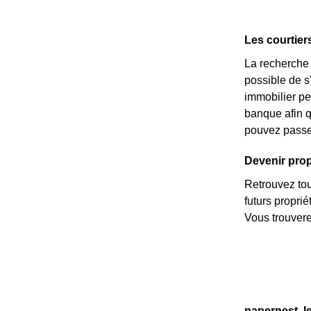
Les courtier
La recherche d
possible de s'
immobilier p
banque afin 
pouvez passer
Devenir propr
Retrouvez tous
futurs propri
Vous trouvere
papernest, l