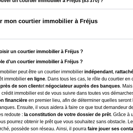
ver un courtier immobilier à Fréjus (83 370) ?
r mon courtier immobilier à Fréjus
isir un courtier immobilier à Fréjus ?
ôle d'un courtier immobilier à Fréjus ?
mmobilier peut être un courtier immobilier
indépendant
,
rattach
rêt immobilier
en ligne
. Dans tous les cas, le rôle du courtier en c
uprès de son client
et
négociateur auprès des banques
. Mais
n crédit immobilier est de vous suivre dans toutes vos démarche
on financière
en premier lieu, afin de déterminer quelles seront 
nques. Ensuite, il vous aidera à faire ce que tout demandeur de
es redoute :
la constitution de votre dossier de prêt
. Grâce à 
ous pourrez obtenir le prêt que vous souhaitez sans obstacle. Le 
rché, possède son réseau. Ainsi, il pourra
faire jouer ses cont