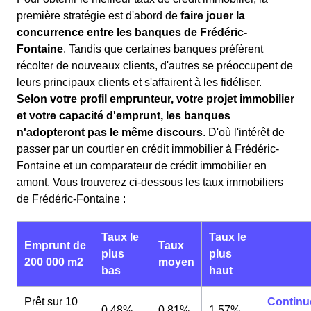
première stratégie est d'abord de
faire jouer la
concurrence entre les banques de Frédéric-
Fontaine
. Tandis que certaines banques préfèrent
récolter de nouveaux clients, d'autres se préoccupent de
leurs principaux clients et s'affairent à les fidéliser.
Selon votre profil emprunteur, votre projet immobilier
et votre capacité d'emprunt, les banques
n'adopteront pas le même discours
. D'où l'intérêt de
passer par un courtier en crédit immobilier à Frédéric-
Fontaine et un comparateur de crédit immobilier en
amont. Vous trouverez ci-dessous les taux immobiliers
de Frédéric-Fontaine :
Taux le
Taux le
Emprunt de
Taux
plus
plus
200 000 m2
moyen
bas
haut
Prêt sur 10
Continu
0,48%
0,81%
1,57%