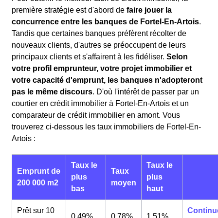
première stratégie est d'abord de
faire jouer la
concurrence entre les banques de Fortel-En-Artois
.
Tandis que certaines banques préfèrent récolter de
nouveaux clients, d'autres se préoccupent de leurs
principaux clients et s'affairent à les fidéliser.
Selon
votre profil emprunteur, votre projet immobilier et
votre capacité d'emprunt, les banques n'adopteront
pas le même discours
. D'où l'intérêt de passer par un
courtier en crédit immobilier à Fortel-En-Artois et un
comparateur de crédit immobilier en amont. Vous
trouverez ci-dessous les taux immobiliers de Fortel-En-
Artois :
Taux le
Taux le
Emprunt de
Taux
plus
plus
200 000 m2
moyen
bas
haut
Prêt sur 10
Continu
0,49%
0,78%
1,51%