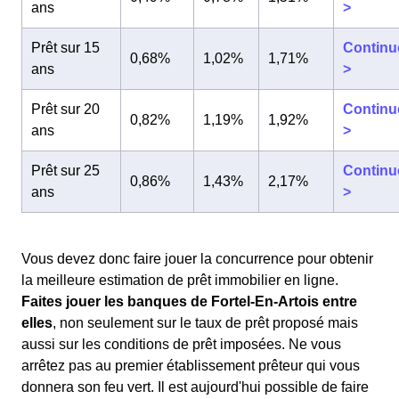
ans
>
Prêt sur 15
Continu
0,68%
1,02%
1,71%
ans
>
Prêt sur 20
Continu
0,82%
1,19%
1,92%
ans
>
Prêt sur 25
Continu
0,86%
1,43%
2,17%
ans
>
Vous devez donc faire jouer la concurrence pour obtenir
la meilleure estimation de prêt immobilier en ligne.
Faites jouer les banques de Fortel-En-Artois entre
elles
, non seulement sur le taux de prêt proposé mais
aussi sur les conditions de prêt imposées. Ne vous
arrêtez pas au premier établissement prêteur qui vous
donnera son feu vert. Il est aujourd'hui possible de faire