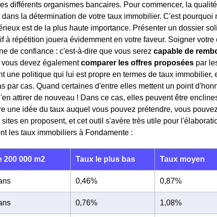
es différents organismes bancaires. Pour commencer, la qualité
t dans la détermination de votre taux immobilier. C'est pourquo
rieux est de la plus haute importance. Présenter un dossier so
if à répétition jouera évidemment en votre faveur. Soigner vot
igne de confiance : c'est-à-dire que vous serez
capable de remb
x, vous devez également
comparer les offres proposées
par le
 une politique qui lui est propre en termes de taux immobilier, e
s par cas. Quand certaines d'entre elles mettent un point d'honne
d'en attirer de nouveau ! Dans ce cas, elles peuvent être enclin
re une idée du taux auquel vous pouvez prétendre, vous pouvez 
tes en proposent, et cet outil s'avère très utile pour l'élaborati
ont les taux immobiliers à Fondamente :
 200 000 m2
Taux le plus bas
Taux moyen
 ans
0,46%
0,87%
 ans
0,76%
1,08%