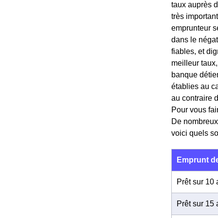
taux auprès d
très importan
emprunteur sé
dans le négat
fiables, et d
meilleur tau
banque détient
établies au ca
au contraire 
Pour vous fai
De nombreux si
voici quels s
Emprunt de
Prêt sur 10
Prêt sur 15