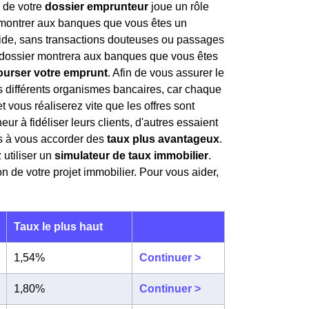
 de votre
dossier emprunteur
joue un rôle
i montrer aux banques que vous êtes un
lide, sans transactions douteuses ou passages
re dossier montrera aux banques que vous êtes
ourser votre emprunt
. Afin de vous assurer le
s différents organismes bancaires, car chaque
t vous réaliserez vite que les offres sont
ur à fidéliser leurs clients, d'autres essaient
es à vous accorder des
taux plus avantageux
.
utiliser un
simulateur de taux immobilier
.
on de votre projet immobilier. Pour vous aider,
Taux le plus haut
1,54%
Continuer >
1,80%
Continuer >