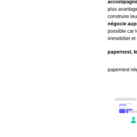
accompagne 
plus avantage
construire leu
négocie aup
possible car 
immobilier et
papernest, l
papernest nég