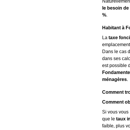
Naturellemen
le besoin de
%
.
Habitant à F
La
taxe fonc
emplacement. C
Dans le cas 
dans ses calcu
est possible 
Fondamente
ménagères
.
Comment trou
Comment obte
Si vous vous 
que le
taux i
faible, plus 