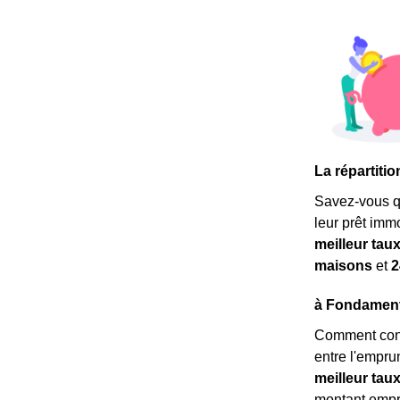
La répartit
Savez-vous 
leur prêt imm
meilleur tau
maisons
et
2
à Fondamente
Comment conn
entre l'empru
meilleur tau
montant empru