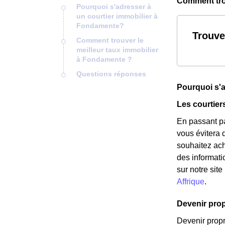
Comment trou
Pourquoi s'adresser à
un courtier immobilier à
Fondamente?
Trouve
Comment trouver le
meilleur taux immobilier
à Fondamente ?
Questions réponses
Pourquoi s'a
Les courtier
En passant pa
vous évitera 
souhaitez ach
des informati
sur notre sit
Affrique
.
Devenir propr
Devenir propr