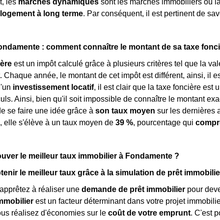
t, les
marchés dynamiques
sont les marchés immobiliers où l
 logement à long terme
. Par conséquent, il est pertinent de s
ondamente : comment connaître le montant de sa taxe fonci
ière
est un impôt calculé grâce à plusieurs critères tel que la va
haque année, le montant de cet impôt est différent, ainsi, il est d
d'un
investissement locatif
, il est clair que la taxe foncière e
ls. Ainsi, bien qu'il soit impossible de connaître le montant exac
de se faire une idée grâce à
son taux moyen
sur les dernières a
, elle s'élève à un taux moyen de
39 %
, pourcentage qui
compre
ver le meilleur taux immobilier à Fondamente ?
nir le meilleur taux grâce à la simulation de prêt immobilie
apprêtez à réaliser une
demande de prêt immobilier
pour deven
mmobilier
est un facteur déterminant dans votre projet immobilier
vous réalisez d'économies sur le
coût de votre emprunt
. C'est 