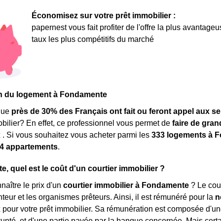
Économisez sur votre prêt immobilier :
papernest vous fait profiter de l'offre la plus avantage
taux les plus compétitifs du marché
ion du logement à Fondamente
que
près de 30% des Français ont fait ou feront appel aux se
obilier? En effet, ce professionnel vous permet de
faire de gra
x
. Si vous souhaitez vous acheter parmi les
333 logements à 
4 appartements
.
, quel est le coût d'un courtier immobilier ?
aître le prix d'un
courtier immobilier à Fondamente
? Le cour
nteur et les organismes prêteurs. Ainsi, il est rémunéré pour la
n
x
pour votre prêt immobilier. Sa rémunération est composée d'u
nté, et d'une partie payée par la banque concernée. Mais certai