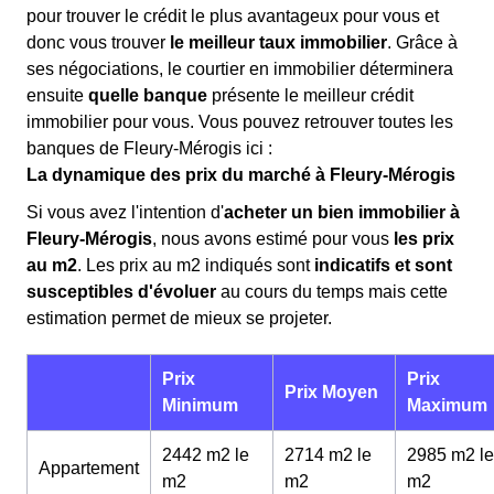
pour trouver le crédit le plus avantageux pour vous et
donc vous trouver
le meilleur taux immobilier
. Grâce à
ses négociations, le courtier en immobilier déterminera
ensuite
quelle banque
présente le meilleur crédit
immobilier pour vous. Vous pouvez retrouver toutes les
banques de Fleury-Mérogis ici :
La dynamique des prix du marché à Fleury-Mérogis
Si vous avez l'intention d'
acheter un bien immobilier à
Fleury-Mérogis
, nous avons estimé pour vous
les prix
au m
2
. Les prix au m
2
indiqués sont
indicatifs et sont
susceptibles d'évoluer
au cours du temps mais cette
estimation permet de mieux se projeter.
Prix
Prix
Prix Moyen
Minimum
Maximum
2442 m2 le
2714 m2 le
2985 m2 le
Appartement
m
2
m
2
m
2