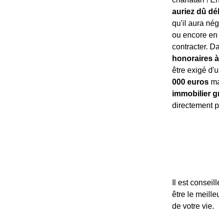
auriez dû d
qu'il aura nég
ou encore en 
contracter. Da
honoraires à
être exigé d'u
000 euros
ma
immobilier gr
directement p
Il est consei
être le meill
de votre vie.