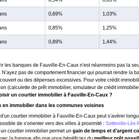
 ans
0,69%
1,03%
 ans
0,85%
1,25%
 ans
0,89%
1,44%
ir les banques de Fauville-En-Caux n'est néanmoins pas la seul
. N'ayez pas de comportement financier qui pourrait rendre la ba
uvert ou des dépenses excessives. Pour votre crédit immobilier 
ion (calculette de prêt immobilier, simulateur de crédit immobilier
isir un courtier immobilier à Fauville-En-Caux ?
s en immobilier dans les communes voisines
'un courtier immobilier à Fauville-En-Caux peut s'avérer longue e
ossible de s'orienter vers des villes à proximité :
Sotteville-Lès
 un courtier immobilier permet un
gain de temps et d'argent c
avec la banque afin que vous bénéficiez du
meilleur prêt possi