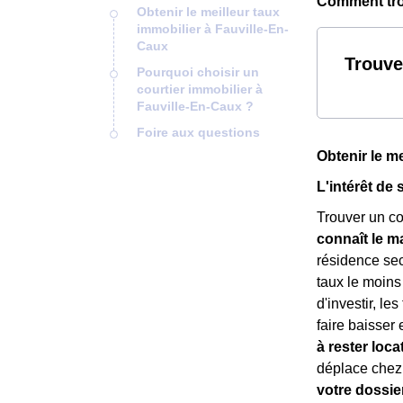
Comment trou
Obtenir le meilleur taux
immobilier à Fauville-En-
Caux
Trouve
Pourquoi choisir un
courtier immobilier à
Fauville-En-Caux ?
Foire aux questions
Obtenir le m
L'intérêt de 
Trouver un co
connaît le m
résidence se
taux le moins
d'investir, le
faire baisser
à rester loca
déplace chez 
votre dossie