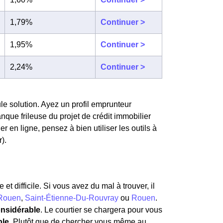
1,79%
Continuer >
1,95%
Continuer >
2,24%
Continuer >
e solution. Ayez un profil emprunteur
nque frileuse du projet de crédit immobilier
en ligne, pensez à bien utiliser les outils à
).
t difficile. Si vous avez du mal à trouver, il
-Rouen
,
Saint-Étienne-Du-Rouvray
ou
Rouen
.
onsidérable
. Le courtier se chargera pour vous
ble.
Plutôt que de chercher vous même au