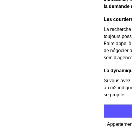
la demande 
Les courtier
La recherche d
toujours possi
Faire appel à
de négocier 
sein d'agence
La dynamiqu
Si vous avez l
au m
2
indiqu
se projeter.
Appartemen