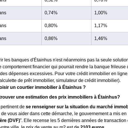
 ans
0,74%
1,00%
 ans
0,80%
1,17%
 ans
0,86%
1,46%
ir les banques d'Étainhus n'est néanmoins pas la seule solution
 comportement financier qui pourrait rendre la banque frileuse 
des dépenses excessives. Pour votre crédit immobilier en ligne, p
alculette de prêt immobilier, simulateur de crédit immobilier).
isir un courtier immobilier à Étainhus ?
ouver une estimation des prix immobiliers à Étainhus?
s pertinent de
se renseigner sur la situation du marché immobi
n de vous aider dans cette démarche, le gouvernement a mis en
ère (DVF)
”. Elle recense les 5 dernières années de transaction
tre ville, le prix de vente au m
2
est de
2103 euros
.