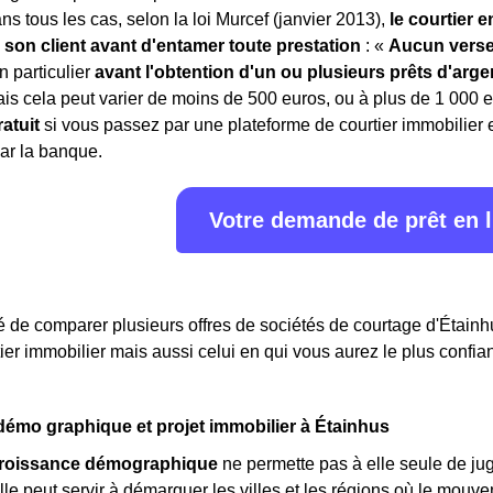
ns tous les cas, selon la loi Murcef (janvier 2013),
le courtier 
 son client avant d'entamer toute prestation
: «
Aucun vers
n particulier
avant l'obtention d'un ou plusieurs prêts d'arge
is cela peut varier de moins de 500 euros, ou à plus de 1 000 
atuit
si vous passez par une plateforme de courtier immobilier e
ar la banque.
Votre demande de prêt en 
llé de comparer plusieurs offres de sociétés de courtage d'Étainhu
tier immobilier mais aussi celui en qui vous aurez le plus confia
émo graphique et projet immobilier à Étainhus
roissance démographique
ne permette pas à elle seule de ju
elle peut servir à démarquer les villes et les régions où le mouv