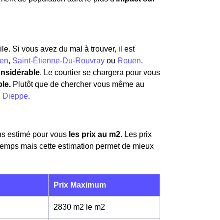
le. Si vous avez du mal à trouver, il est
uen
,
Saint-Étienne-Du-Rouvray
ou
Rouen
.
onsidérable
. Le courtier se chargera pour vous
ble.
Plutôt que de chercher vous même au
u
Dieppe
.
ns estimé pour vous
les prix au m
2
. Les prix
temps mais cette estimation permet de mieux
Prix Maximum
2830 m2 le m
2