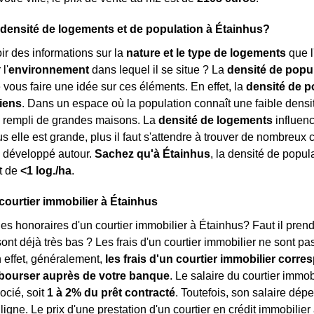
a densité de logements et de population à Étainhus?
r des informations sur la
nature et le type de logements
que l
l'
environnement
dans lequel il se situe ? La
densité de popu
 vous faire une idée sur ces éléments. En effet, la
densité de p
iens
. Dans un espace où la population connaît une faible densité
, rempli de grandes maisons. La
densité de logements
influenc
us elle est grande, plus il faut s'attendre à trouver de nombreu
développé autour.
Sachez qu'à Étainhus
, la densité de popul
t de
<1 log./ha
.
 courtier immobilier à Étainhus
les honoraires d'un courtier immobilier à Étainhus? Faut il prend
sont déjà très bas ? Les frais d'un courtier immobilier ne sont p
n effet, généralement,
les frais d'un courtier immobilier corr
ébourser auprès de votre banque
. Le salaire du courtier immob
ocié, soit
1 à 2% du prêt contracté
. Toutefois, son salaire dép
ligne. Le prix d'une prestation d'un courtier en crédit immobilie