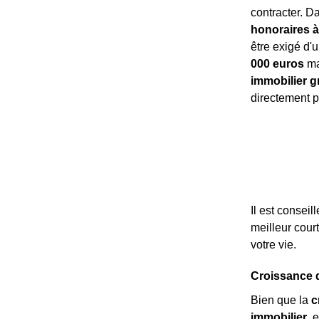
contracter. Da
honoraires à
être exigé d'u
000 euros
ma
immobilier gr
directement p
Il est consei
meilleur cour
votre vie.
Croissance d
Bien que la
c
immobilier
, 