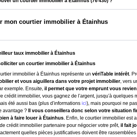
ver un courtier immobilier à Étainhus (76 430) ?
r mon courtier immobilier à Étainhus
eilleur taux immobilier à Étainhus
solliciter un courtier immobilier à Étainhus
urtier immobilier à Étainhus représente un
vériTable intérêt
. P
ilier et vous aiguillera dans votre projet immobilier
, vers 
ar exemple. Ensuite,
il permet que votre emprunt vous revie
e crédit immobilier, vous gagnez de l'argent, jusqu'à quelques mi
mais été aussi bas (plus d'informations
ici
), mais pourquoi ne pas 
re avantage ?
Il vous conseillera donc selon votre situation fi
bien à faire louer à Étainhus
. Enfin, le courtier immobilier est
e crédit immobilier partenaire pour négocier votre prêt,
il fait
 exactement quelles pièces justificatives doivent être rassemblées