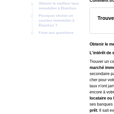
Comment trou
Obtenir le meilleur taux
immobilier à Étainhus
Pourquoi choisir un
Trouve
courtier immobilier à
Étainhus ?
Foire aux questions
Obtenir le m
L'intérêt de 
Trouver un co
marché immob
secondaire p
cher pour votr
taux n'ont ja
encore à vot
locataire ou 
ses banques d
prêt
. Il sait