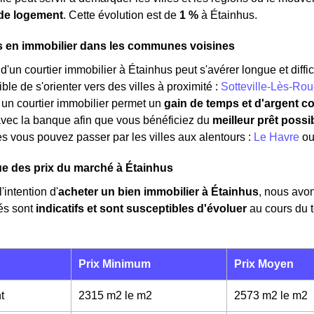
de logement
. Cette évolution est de
1 %
à Étainhus.
s en immobilier dans les communes voisines
'un courtier immobilier à Étainhus peut s'avérer longue et diffici
ble de s'orienter vers des villes à proximité :
Sotteville-Lès-Ro
 un courtier immobilier permet un
gain de temps et d'argent c
avec la banque afin que vous bénéficiez du
meilleur prêt possi
s vous pouvez passer par les villes aux alentours :
Le Havre
o
e des prix du marché à Étainhus
'intention d'
acheter un bien immobilier à Étainhus
, nous avo
és sont
indicatifs et sont susceptibles d'évoluer
au cours du 
Prix Minimum
Prix Moyen
t
2315 m2 le m
2
2573 m2 le m
2