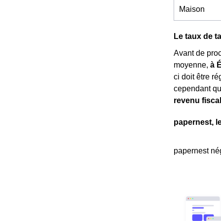
Maison
Le taux de t
Avant de pro
moyenne,
à 
ci doit être r
cependant qu
revenu fisca
papernest, l
papernest nég