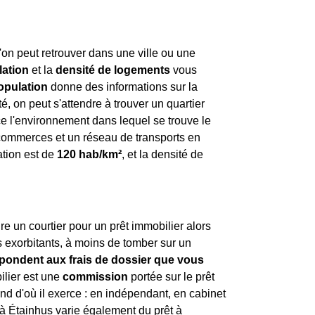
'on peut retrouver dans une ville ou une
lation
et la
densité de logements
vous
opulation
donne des informations sur la
, on peut s'attendre à trouver un quartier
e l'environnement dans lequel se trouve le
x commerces et un réseau de transports en
ation est de
120 hab/km²
, et la densité de
re un courtier pour un prêt immobilier alors
as exorbitants, à moins de tomber sur un
espondent aux frais de dossier que vous
ilier est une
commission
portée sur le prêt
end d'où il exerce : en indépendant, en cabinet
r à Étainhus varie également du prêt à